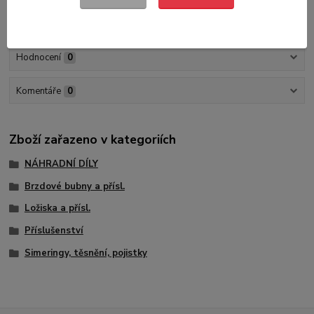
Hodnocení
0
Komentáře
0
Zboží zařazeno v kategoriích
NÁHRADNÍ DÍLY
Brzdové bubny a přísl.
Ložiska a přísl.
Příslušenství
Simeringy, těsnění, pojistky