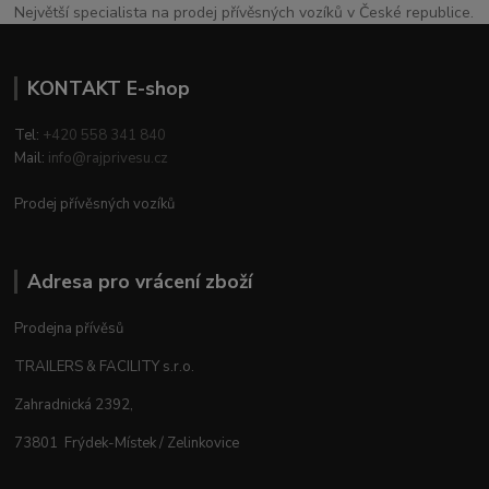
Největší specialista na prodej přívěsných vozíků v České republice.
KONTAKT E-shop
Tel:
+420 558 341 840
Mail:
info@rajprivesu.cz
Prodej přívěsných vozíků
Adresa pro vrácení zboží
Prodejna přívěsů
TRAILERS & FACILITY s.r.o.
Zahradnická 2392,
73801 Frýdek-Místek / Zelinkovice