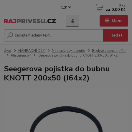
0
ks
CZK
za
0,00 Kč
Menu
Hledat
Úvod
NÁHRADNÍ DÍLY
Nápravy, osy, tlumiče
Brzdové bubny a přísl.
Příslušenství
Seegerova pojistka do bubnu KNOTT 200x50 (J64x2)
Seegerova pojistka do bubnu
KNOTT 200x50 (J64x2)