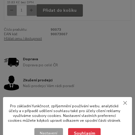
19,83 Kč
bez DPH
Přidat do košíku
Číslo produktu:
90073
EAN kód:
90073007
Hlídat cenu / dostupnost
Doprava
Doprava po celé ČR
Zkušení prodejci
Naši prodejci Vám rádi poradí
Ověřeno 10 let
Pro základní funkčnost, zpříjemnění používání webu, analytické
Jsme na trhu více než 10 let
účely a v případě udělení souhlasu také pro účely cílení reklamy
využíváme soubory cookies. Nastavení vlastních preferencí
cookies můžete kdykoli upravit odkazem ve spodní části stránek.
Záruka kvality
Vybíráme pro Vás to nejlepší na trhu
Souhlasím
Nastavení