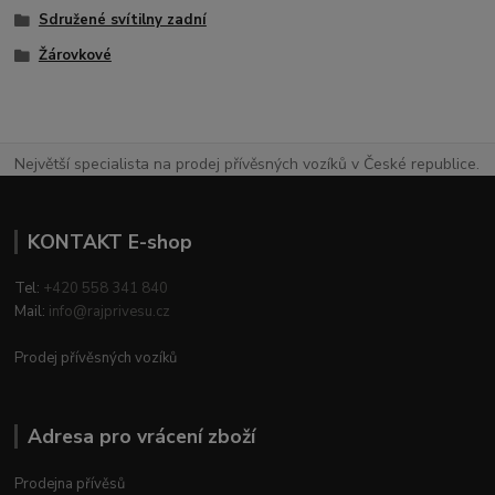
Sdružené svítilny zadní
Žárovkové
Největší specialista na prodej přívěsných vozíků v České republice.
KONTAKT E-shop
Tel:
+420 558 341 840
Mail:
info@rajprivesu.cz
Prodej přívěsných vozíků
Adresa pro vrácení zboží
Prodejna přívěsů