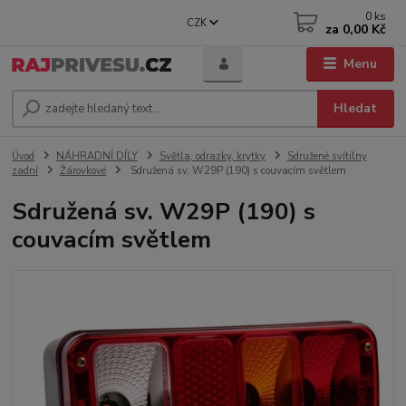
0
ks
CZK
za
0,00 Kč
Menu
Hledat
Úvod
NÁHRADNÍ DÍLY
Světla, odrazky, krytky
Sdružené svítilny
zadní
Žárovkové
Sdružená sv. W29P (190) s couvacím světlem
Sdružená sv. W29P (190) s
couvacím světlem