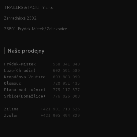
TRAILERS & FACILITY s.r.o.
Zahradnická 2392,
73801 Frýdek-Místek / Zelinkovice
Naše prodejny
Frýdek-Místek       
558 341 840
Luže(Chrudim)       
602 591 589
Kropáčova Vrutice   
603 883 099
Olomouc             
720 951 435
Planá nad Lužnicí   
775 117 577
Srbice(Domažlice)   
776 026 008
Žilina         
+421 901 713 526
Zvolen         
+421 905 494 329