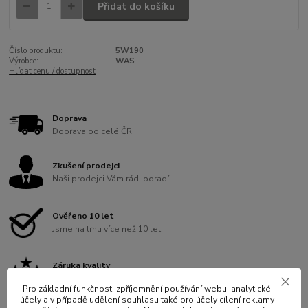
Přidat do košíku
Číslo produktu:
5W190
Výrobce:
WAS
Hlídat cenu / dostupnost
Doprava
Doprava po celé ČR
Zkušení prodejci
Naši prodejci Vám rádi poradí
Ověřeno 10 let
Jsme na trhu více než 10 let
Záruka kvality
Vybíráme pro Vás to nejlepší na trhu
Pro základní funkčnost, zpříjemnění používání webu, analytické
účely a v případě udělení souhlasu také pro účely cílení reklamy