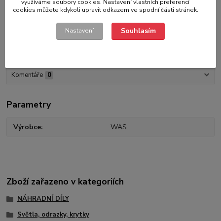
využíváme soubory cookies. Nastavení vlastních preferencí
cookies můžete kdykoli upravit odkazem ve spodní části stránek.
Parametry
Souhlasím
Nastavení
Hodnocení
0
Komentáře
0
Parametry
Výrobce
WAS
Zboží zařazeno v kategoriích
NÁHRADNÍ DÍLY
Světla, odrazky, krytky