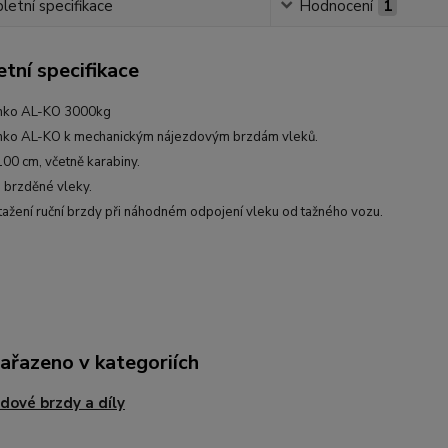
etní specifikace
Hodnocení
1
tní specifikace
anko AL-KO 3000kg
anko AL-KO k mechanickým nájezdovým brzdám vleků.
100 cm, včetně karabiny.
 brzděné vleky.
atažení ruční brzdy při náhodném odpojení vleku od tažného vozu.
zařazeno v kategoriích
dové brzdy a díly