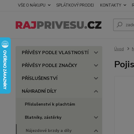
VŠE O NÁKUPU
SPLÁTKOVÝ PRODEJ
KONTAKTY
Úvod
PŘÍVĚSY PODLE VLASTNOSTÍ
Poji
PŘÍVĚSY PODLE ZNAČKY
PŘÍSLUŠENSTVÍ
NÁHRADNÍ DÍLY
Příslušenství k plachtám
Blatníky, zástěrky
Nájezdové brzdy a díly