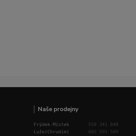
Naše prodejny
Frýdek-Místek       
558 341 840
Luže(Chrudim)       
602 591 589