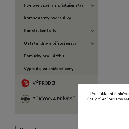
Plynové vzpěry a příslušenství
Komponenty hydrauliky
Konstrukční díly
Ostatní díly a příslušenství
Pomůcky pro údržbu
Výprodej za snížené ceny
VÝPRODEJ
Pro základní funkčnos
PŮJČOVNA PŘÍVĚSŮ
účely cílení reklamy v