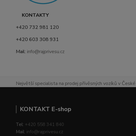
KONTAKTY
+420 732 981 120
+420 603 308 931
Mail:
info@rajprivesu.cz
Největší specialista na prodej přívěsných vozíků v České 
KONTAKT E-shop
Tel:
+420 558 341 840
Mail:
info@rajprivesu.cz