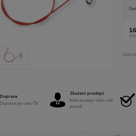
Dos
16
133
Číslo p
Zkušení prodejci
Doprava
Naši prodejci Vám rádi
Doprava po celé ČR
poradí