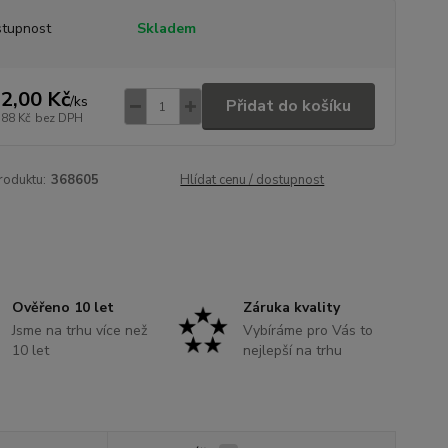
tupnost
Skladem
2,00 Kč
/
ks
Přidat do košíku
,88 Kč
bez DPH
roduktu:
368605
Hlídat cenu / dostupnost
Ověřeno 10 let
Záruka kvality
Jsme na trhu více než
Vybíráme pro Vás to
10 let
nejlepší na trhu