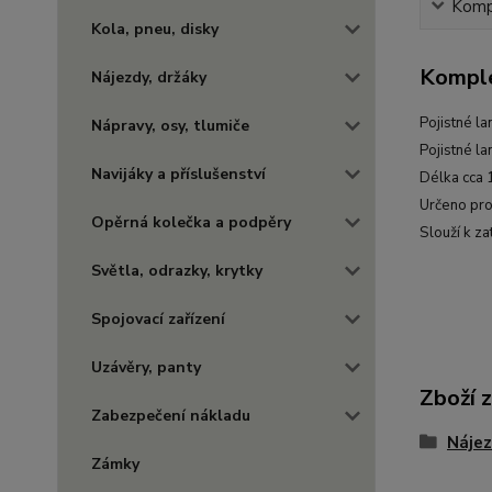
Kompl
Kola, pneu, disky
Komple
Nájezdy, držáky
Pojistné l
Nápravy, osy, tlumiče
Pojistné l
Navijáky a příslušenství
Délka cca 
Určeno pro
Opěrná kolečka a podpěry
Slouží k z
Světla, odrazky, krytky
Spojovací zařízení
Uzávěry, panty
Zboží 
Zabezpečení nákladu
Nájez
Zámky