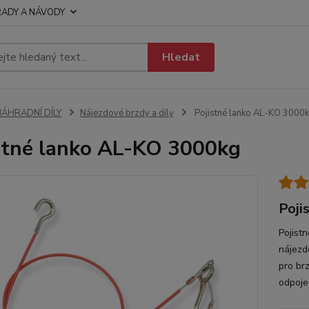
RADY A NÁVODY
Hledat
NÁHRADNÍ DÍLY
Nájezdové brzdy a díly
Pojistné lanko AL-KO 3000
stné lanko AL-KO 3000kg
Poji
Pojist
nájezd
pro br
odpoje