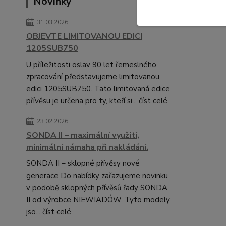
Novinky
31.03.2026
OBJEVTE LIMITOVANOU EDICI
1205SUB750
U příležitosti oslav 90 let řemeslného
zpracování představujeme limitovanou
edici 1205SUB750. Tato limitovaná edice
přívěsu je určena pro ty, kteří si...
číst celé
23.02.2026
SONDA II – maximální využití,
minimální námaha při nakládání.
SONDA II – sklopné přívěsy nové
generace Do nabídky zařazujeme novinku
v podobě sklopných přívěsů řady SONDA
II od výrobce NIEWIADÓW. Tyto modely
jso...
číst celé