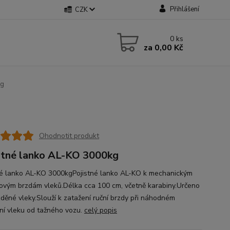
Přihlášení
CZK
0
ks
za
0,00 Kč
kg
Ohodnotit produkt
stné lanko AL-KO 3000kg
né lanko AL-KO 3000kgPojistné lanko AL-KO k mechanickým
ovým brzdám vleků.Délka cca 100 cm, včetně karabiny.Určeno
zděné vleky.Slouží k zatažení ruční brzdy při náhodném
ní vleku od tažného vozu.
celý popis