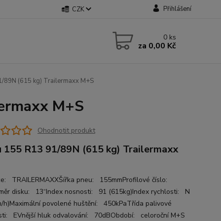
Přihlášení
CZK
0
ks
za
0,00 Kč
/89N (615 kg) Trailermaxx M+S
lermaxx M+S
Ohodnotit produkt
 155 R13 91/89N (615 kg) Trailermaxx
e: TRAILERMAXXŠířka pneu: 155mmProfilové číslo:
ěr disku: 13“Index nosnosti: 91 (615kg)Index rychlosti: N
/h)Maximální povolené huštění: 450kPaTřída palivové
sti: EVnější hluk odvalování: 70dBObdobí: celoroční M+S