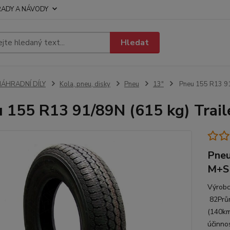
RADY A NÁVODY
Hledat
NÁHRADNÍ DÍLY
Kola, pneu, disky
Pneu
13"
Pneu 155 R13 91
 155 R13 91/89N (615 kg) Trai
Pneu
M+S
Výrobc
82Prům
(140km
účinno