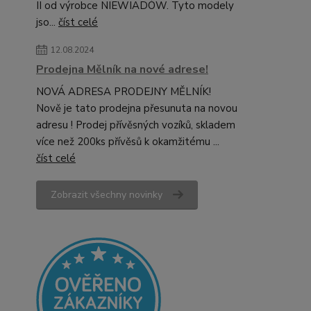
II od výrobce NIEWIADÓW. Tyto modely
jso...
číst celé
12.08.2024
Prodejna Mělník na nové adrese!
NOVÁ ADRESA PRODEJNY MĚLNÍK!
Nově je tato prodejna přesunuta na novou
adresu ! Prodej přívěsných vozíků, skladem
více než 200ks přívěsů k okamžitému ...
číst celé
Zobrazit všechny novinky