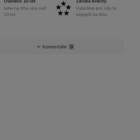
Ověřeno 10 let
Záruka kvality
Jsme na trhu více než
Vybíráme pro Vás to
10 let
nejlepší na trhu
Komentáře
0