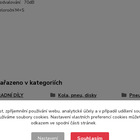
k odvalování: 70dB
eloroční M+S
zařazeno v kategoriích
ADNÍ DÍLY
Kola, pneu, disky
Pne
t, zpříjemnění používání webu, analytické účely a v případě udělení so
yužíváme soubory cookies. Nastavení vlastních preferencí cookies můžet
odkazem ve spodní části stránek.
Souhlasím
Nastavení