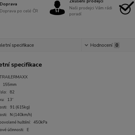
Zkušení prodejci
Doprava
Naši prodejci Vám rádi
Doprava po celé ČR
poradí
etní specifikace
Hodnocení
0
tní specifikace
 TRAILERMAXX
u: 155mm
íslo: 82
ku: 13“
osti: 91 (615kg)
losti: N (140km/h)
povolené huštění: 450kPa
vové účinnosti: E