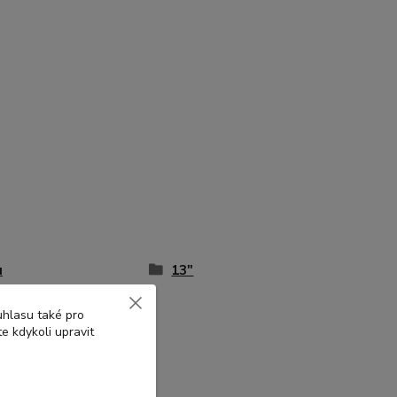
u
13"
uhlasu také pro
e kdykoli upravit