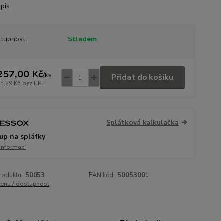
opis
tupnost
Skladem
257,00 Kč
/
ks
Přidat do košíku
65,29 Kč
bez DPH
Splátková kalkulačka
up na splátky
 informací
roduktu:
50053
EAN kód:
50053001
cenu / dostupnost