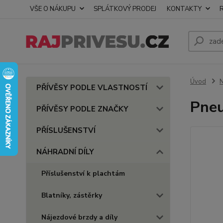
VŠE O NÁKUPU
SPLÁTKOVÝ PRODEJ
KONTAKTY
Úvod
PŘÍVĚSY PODLE VLASTNOSTÍ
Pneu
PŘÍVĚSY PODLE ZNAČKY
PŘÍSLUŠENSTVÍ
NÁHRADNÍ DÍLY
Příslušenství k plachtám
Blatníky, zástěrky
Nájezdové brzdy a díly