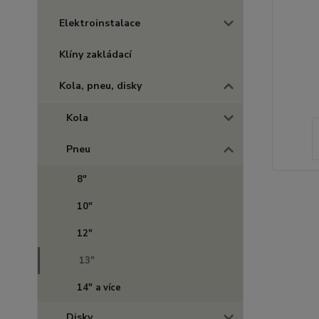
Elektroinstalace
Klíny zakládací
Kola, pneu, disky
Kola
Pneu
8"
10"
12"
13"
14" a více
Disky