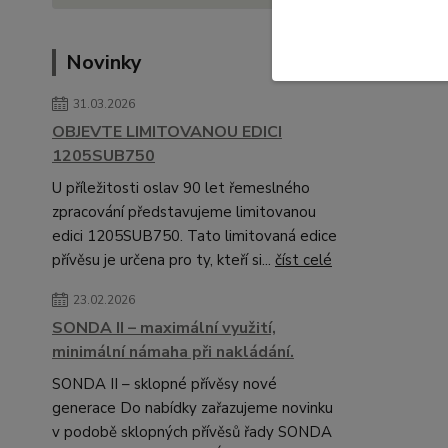
Novinky
31.03.2026
OBJEVTE LIMITOVANOU EDICI
1205SUB750
U příležitosti oslav 90 let řemeslného
zpracování představujeme limitovanou
edici 1205SUB750. Tato limitovaná edice
přívěsu je určena pro ty, kteří si...
číst celé
23.02.2026
SONDA II – maximální využití,
minimální námaha při nakládání.
SONDA II – sklopné přívěsy nové
generace Do nabídky zařazujeme novinku
v podobě sklopných přívěsů řady SONDA