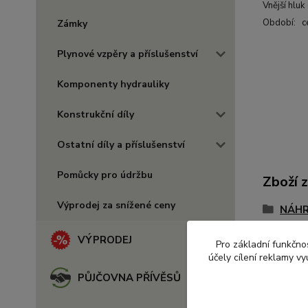
Vnější hlu
Období: c
Zámky
Plynové vzpěry a příslušenství
Komponenty hydrauliky
Konstrukční díly
Ostatní díly a příslušenství
Pomůcky pro údržbu
Zboží 
Výprodej za snížené ceny
NÁHR
VÝPRODEJ
Pro základní funkčnos
účely cílení reklamy v
PŮJČOVNA PŘÍVĚSŮ