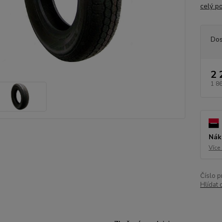
celý p
Dos
2 
1 8
Nák
Více
Číslo p
Hlídat 