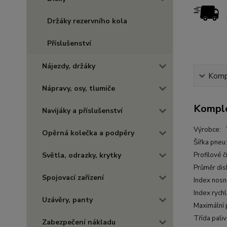
Držáky rezervního kola
Příslušenství
Nájezdy, držáky
Kompl
Nápravy, osy, tlumiče
Komple
Navijáky a příslušenství
Výrobce:
Opěrná kolečka a podpěry
Šířka pne
Světla, odrazky, krytky
Profilové č
Průměr dis
Spojovací zařízení
Index nosn
Index rych
Uzávěry, panty
Maximální 
Třída pali
Zabezpečení nákladu