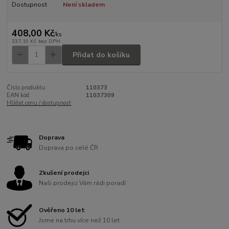
Dostupnost
Není skladem
408,00 Kč
/
ks
337,19 Kč
bez DPH
Přidat do košíku
Číslo produktu:
110373
EAN kód:
11037309
Hlídat cenu / dostupnost
Doprava
Doprava po celé ČR
Zkušení prodejci
Naši prodejci Vám rádi poradí
Ověřeno 10 let
Jsme na trhu více než 10 let