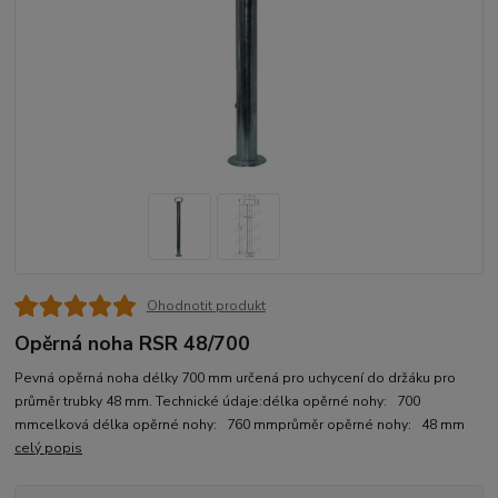
Ohodnotit produkt
Opěrná noha RSR 48/700
Pevná opěrná noha délky 700 mm určená pro uchycení do držáku pro
průměr trubky 48 mm. Technické údaje:délka opěrné nohy: 700
mmcelková délka opěrné nohy: 760 mmprůměr opěrné nohy: 48 mm
celý popis