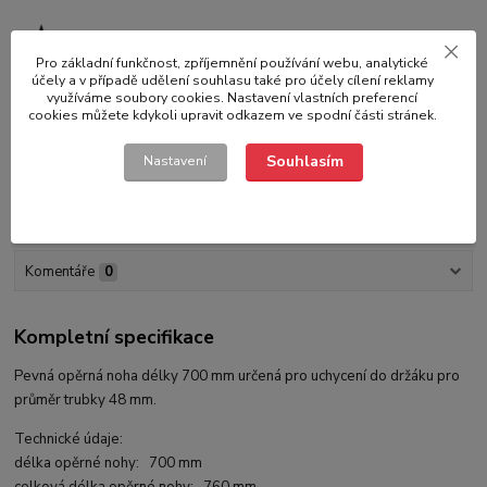
Záruka kvality
Vybíráme pro Vás to nejlepší na trhu
Pro základní funkčnost, zpříjemnění používání webu, analytické
účely a v případě udělení souhlasu také pro účely cílení reklamy
využíváme soubory cookies. Nastavení vlastních preferencí
cookies můžete kdykoli upravit odkazem ve spodní části stránek.
Souhlasím
Nastavení
Kompletní specifikace
Hodnocení
2
Komentáře
0
Kompletní specifikace
Pevná opěrná noha délky 700 mm určená pro uchycení do držáku pro
průměr trubky 48 mm.
Technické údaje:
délka opěrné nohy: 700 mm