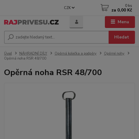
0
ks
CZK
za
0,00 Kč
Menu
Hledat
Úvod
NÁHRADNÍ DÍLY
Opěrná kolečka a podpěry
Opěrné nohy
Opěrná noha RSR 48/700
Opěrná noha RSR 48/700