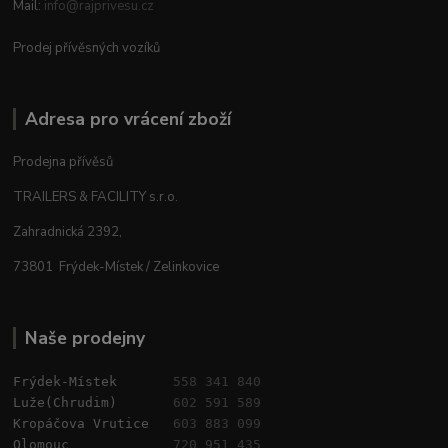
Mail:
info@rajprivesu.cz
Prodej přívěsných vozíků
Adresa pro vrácení zboží
Prodejna přívěsů
TRAILERS & FACILITY s.r.o.
Zahradnická 2392,
73801 Frýdek-Místek / Zelinkovice
Naše prodejny
Frýdek-Místek       
558 341 840
Luže(Chrudim)       
602 591 589
Kropáčova Vrutice   
603 883 099
Olomouc             
720 951 435