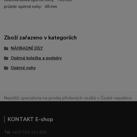
celková délka opěrné nohy: 760 mm
průměr opěrné nohy: 48 mm
Zboží zařazeno v kategoriích
NÁHRADNÍ DÍLY
Opěrná kolečka a podpěry
Opěrné nohy
Největší specialista na prodej přívěsných vozíků v České republice.
KONTAKT E-shop
Tel:
+420 558 341 840