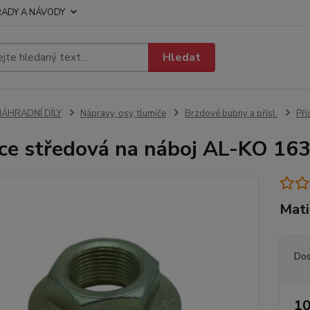
RADY A NÁVODY
Hledat
NÁHRADNÍ DÍLY
Nápravy, osy, tlumiče
Brzdové bubny a přísl.
Pří
ce středová na náboj AL-KO 16
Mati
Dos
10