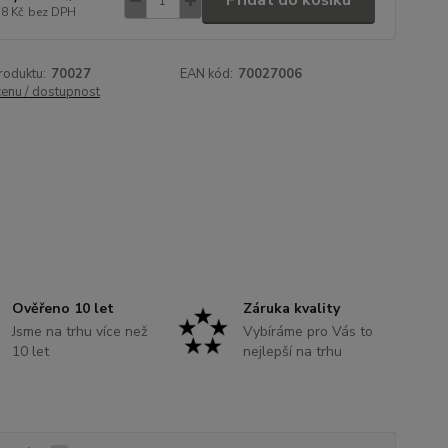
Přidat do košíku
78 Kč
bez DPH
roduktu:
70027
EAN kód:
70027006
cenu / dostupnost
Ověřeno 10 let
Záruka kvality
Jsme na trhu více než
Vybíráme pro Vás to
10 let
nejlepší na trhu