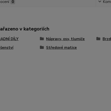
ocení
0
Kom
zařazeno v kategoriích
ADNÍ DÍLY
Nápravy, osy, tlumiče
Brzd
ušenství
Středové matice