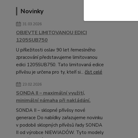
Novinky
31.03.2026
OBJEVTE LIMITOVANOU EDICI
1205SUB750
U příležitosti oslav 90 let řemeslného
zpracování představujeme limitovanou
edici 1205SUB750. Tato limitovaná edice
přívěsu je určena pro ty, kteří si...
číst celé
23.02.2026
SONDA II – maximální využití,
minimální námaha při nakládání.
SONDA II – sklopné přívěsy nové
generace Do nabídky zařazujeme novinku
v podobě sklopných přívěsů řady SONDA
II od výrobce NIEWIADÓW. Tyto modely