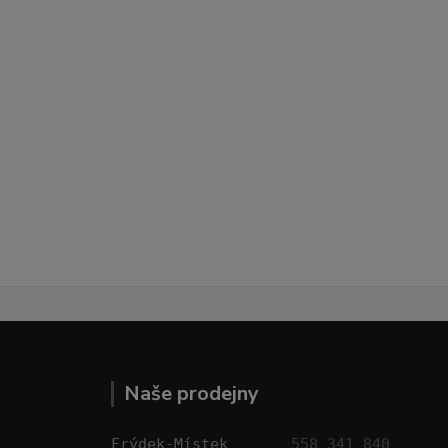
Naše prodejny
Frýdek-Místek       
558 341 840