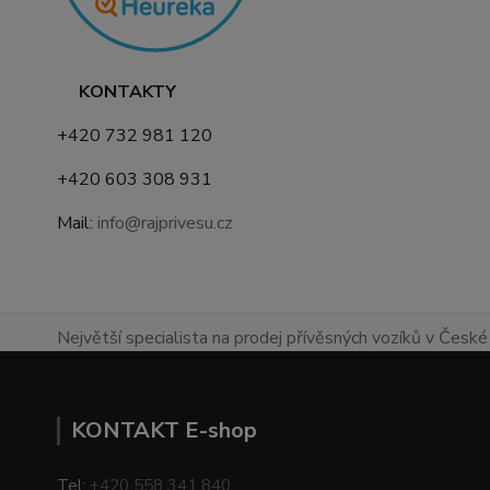
KONTAKTY
+420 732 981 120
+420 603 308 931
Mail:
info@rajprivesu.cz
Největší specialista na prodej přívěsných vozíků v České 
KONTAKT E-shop
Tel:
+420 558 341 840