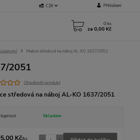
Přihlášení
CZK
0
ks
za
0,00 Kč
slušenství
Matice středová na náboj AL-KO 1637/2051
37/2051
Ohodnotit produkt
ce středová na náboj AL-KO 1637/2051
tupnost
Skladem
5,00 Kč
/
ks