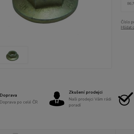
86,
Číslo p
Hlídat 
Zkušení prodejci
Doprava
Naši prodejci Vám rádi
Doprava po celé ČR
poradí