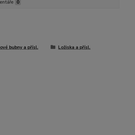
entáře
0
ové bubny a přísl.
Ložiska a přísl.