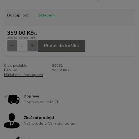
Dostupnost
Skladem
359,00 Kč
/
ks
296,69 Kč
bez DPH
Přidat do košíku
Číslo produktu:
90031
EAN kód:
90031007
Hlídat cenu / dostupnost
Doprava
Doprava po celé ČR
Zkušení prodejci
Naši prodejci Vám rádi poradí