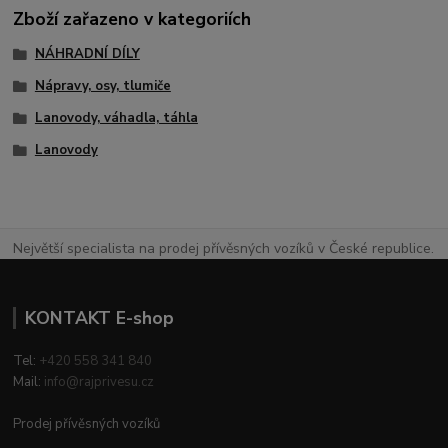
Zboží zařazeno v kategoriích
NÁHRADNÍ DÍLY
Nápravy, osy, tlumiče
Lanovody, váhadla, táhla
Lanovody
Největší specialista na prodej přívěsných vozíků v České republice.
KONTAKT E-shop
Tel:
+420 558 341 840
Mail:
info@rajprivesu.cz
Prodej přívěsných vozíků