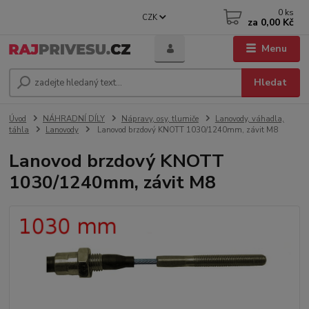
0
ks
CZK
za
0,00 Kč
Menu
Hledat
Úvod
NÁHRADNÍ DÍLY
Nápravy, osy, tlumiče
Lanovody, váhadla,
táhla
Lanovody
Lanovod brzdový KNOTT 1030/1240mm, závit M8
Lanovod brzdový KNOTT
1030/1240mm, závit M8