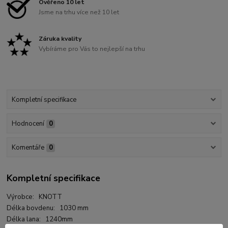
Ověřeno 10 let
Jsme na trhu více než 10 let
Záruka kvality
Vybíráme pro Vás to nejlepší na trhu
Kompletní specifikace
Hodnocení
0
Komentáře
0
Kompletní specifikace
Výrobce: KNOTT
Délka bovdenu: 1030 mm
Délka lana: 1240mm