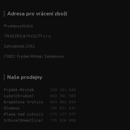
Adresa pro vrácení zboží
Prodejna přívěsů
TRAILERS & FACILITY s.r.o.
Zahradnická 2392,
73801 Frýdek-Místek / Zelinkovice
Naše prodejny
Frýdek-Místek       
558 341 840
Luže(Chrudim)       
602 591 589
Kropáčova Vrutice   
603 883 099
Olomouc             
720 951 435
Planá nad Lužnicí   
775 117 577
Srbice(Domažlice)   
776 026 008