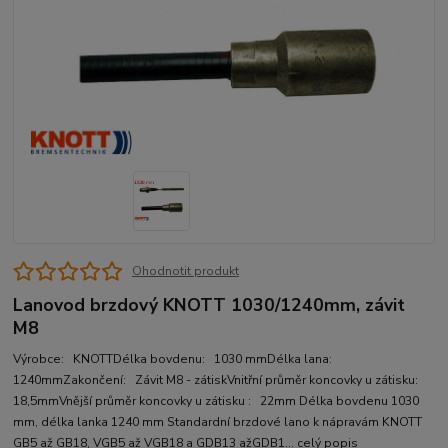
Ohodnotit produkt
Lanovod brzdový KNOTT 1030/1240mm, závit
M8
Výrobce: KNOTTDélka bovdenu: 1030 mmDélka lana:
1240mmZakončení: Závit M8 - zátiskVnitřní průměr koncovky u zátisku:
18,5mmVnější průměr koncovky u zátisku : 22mm Délka bovdenu 1030
mm, délka lanka 1240 mm Standardní brzdové lano k nápravám KNOTT
GB5 až GB18, VGB5 až VGB18 a GDB13 ažGDB1...
celý popis