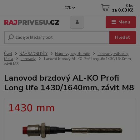
0
ks
CZK
za
0,00 Kč
Menu
Hledat
Úvod
NÁHRADNÍ DÍLY
Nápravy, osy, tlumiče
Lanovody, váhadla,
táhla
Lanovody
Lanovod brzdový AL-KO Profi Long life 1430/1640mm,
závit M8
Lanovod brzdový AL-KO Profi
Long life 1430/1640mm, závit M8