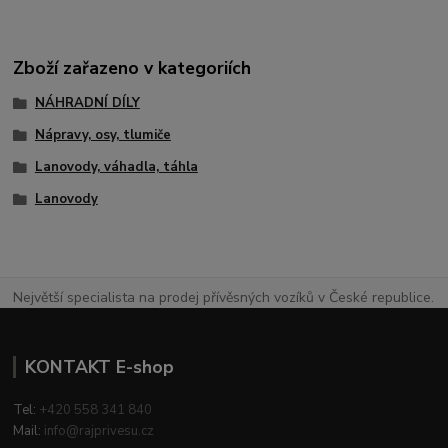
Zboží zařazeno v kategoriích
NÁHRADNÍ DÍLY
Nápravy, osy, tlumiče
Lanovody, váhadla, táhla
Lanovody
Největší specialista na prodej přívěsných vozíků v České republice.
KONTAKT E-shop
Tel:
+420 558 341 840
Mail:
info@rajprivesu.cz