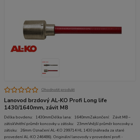
Ohodnotit produkt
Lanovod brzdový AL-KO Profi Long life
1430/1640mm, závit M8
Délka bovdenu: 1430mmDélka lana: 1640mmZakončení: Závit M8 –
zátiskVnitřní průměr koncovky u zátisku: 23mmVnější průměr koncovky u
zátisku: 26mm Označení AL-KO 299714 HL 1430 (náhrada za staré
provedení AL-KO 246486). Originální lanovody v provedení profi -