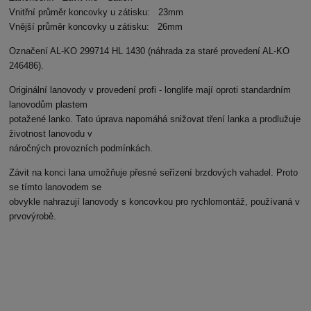
Vnitřní průměr koncovky u zátisku: 23mm
Vnější průměr koncovky u zátisku: 26mm
Označení AL-KO 299714 HL 1430 (náhrada za staré provedení AL-KO
246486).
Originální lanovody v provedení profi - longlife mají oproti standardním
lanovodům plastem
potažené lanko. Tato úprava napomáhá snižovat tření lanka a prodlužuje
životnost lanovodu v
náročných provozních podmínkách.
Závit na konci lana umožňuje přesné seřízení brzdových vahadel. Proto
se tímto lanovodem se
obvykle nahrazují lanovody s koncovkou pro rychlomontáž, používaná v
prvovýrobě.