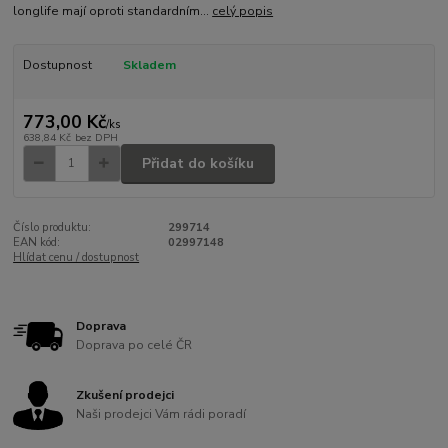
longlife mají oproti standardním...
celý popis
Dostupnost
Skladem
773,00 Kč
/
ks
638,84 Kč
bez DPH
Přidat do košíku
Číslo produktu:
299714
EAN kód:
02997148
Hlídat cenu / dostupnost
Doprava
Doprava po celé ČR
Zkušení prodejci
Naši prodejci Vám rádi poradí