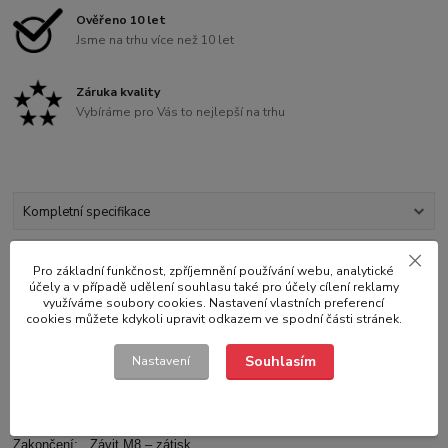
Ověřeno 10 let
Jsme na trhu více než 10 let
Záruka kvality
Vybíráme pro Vás to nejlepší na trhu
Kompletní specifikace
Hodnocení
0
Pro základní funkčnost, zpříjemnění používání webu, analytické
účely a v případě udělení souhlasu také pro účely cílení reklamy
využíváme soubory cookies. Nastavení vlastních preferencí
Komentáře
0
cookies můžete kdykoli upravit odkazem ve spodní části stránek.
Souhlasím
Nastavení
Kompletní specifikace
Délka bovdenu: 1430mm
Délka lana: 1640mm
Zakončení: Závit M8 – zátisk