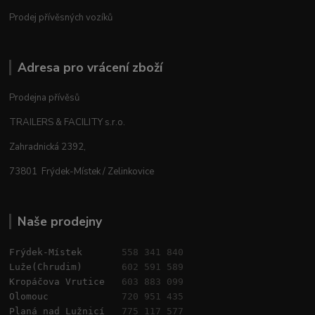
Prodej přívěsných vozíků
Adresa pro vrácení zboží
Prodejna přívěsů
TRAILERS & FACILITY s.r.o.
Zahradnická 2392,
73801 Frýdek-Místek / Zelinkovice
Naše prodejny
Frýdek-Místek       
558 341 840
Luže(Chrudim)       
602 591 589
Kropáčova Vrutice   
603 883 099
Olomouc             
720 951 435
Planá nad Lužnicí   
775 117 577