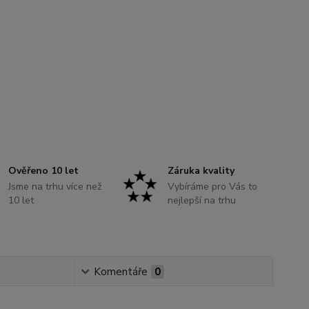
Ověřeno 10 let
Záruka kvality
Jsme na trhu více než
Vybíráme pro Vás to
10 let
nejlepší na trhu
Komentáře
0