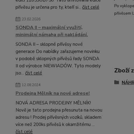
Po vyklopen
přívěsu je určena pro ty, kteří si...
číst celé
přívěsem l
23.02.2026
SONDA II – maximální využití,
minimální námaha při nakládání.
SONDA II – sklopné přívěsy nové
generace Do nabídky zařazujeme novinku
v podobě sklopných přívěsů řady SONDA
II od výrobce NIEWIADÓW. Tyto modely
Zboží 
jso...
číst celé
NÁHR
12.08.2024
Prodejna Mělník na nové adrese!
NOVÁ ADRESA PRODEJNY MĚLNÍK!
Nově je tato prodejna přesunuta na novou
adresu ! Prodej přívěsných vozíků, skladem
více než 200ks přívěsů k okamžitému ...
číst celé