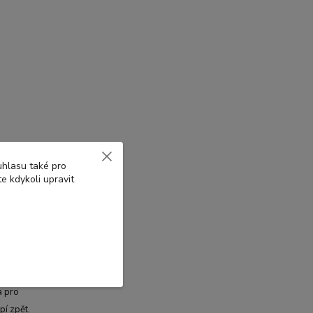
uhlasu také pro
e kdykoli upravit
ní.
, kdy je
zasouvání
lečko lze
a pro
pí zpět.