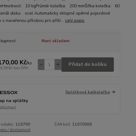
Hmotnost: 10 kgPrůměr kolečka: 200 mmŠířka kolečka: 60
riál disku: ocel Automaticky sklopné opěrné pojezdové
o s navařenou přírubou pro přišr...
celý popis
tupnost
Není skladem
170,00 Kč
/
ks
Přidat do košíku
93,39 Kč
bez DPH
Splátková kalkulačka
up na splátky
 informací
roduktu:
110700
EAN kód:
11070009
cenu / dostupnost