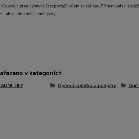
í a vysunutí se výsuvná část protáčí kolem svislé osy. Při manipulaci a pojíž
ze tak snadno měnit směr jízdy.
zařazeno v kategoriích
ADNÍ DÍLY
Opěrná kolečka a podpěry
Opěr