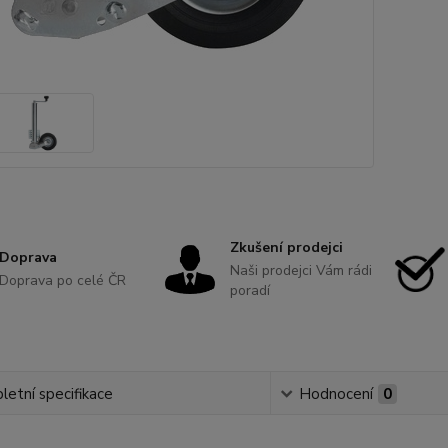
Zkušení prodejci
Doprava
Naši prodejci Vám rádi
Doprava po celé ČR
poradí
etní specifikace
Hodnocení
0