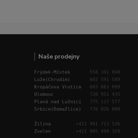
Naše prodejny
Frýdek-Místek       
558 341 840
Luže(Chrudim)       
602 591 589
Kropáčova Vrutice   
603 883 099
Olomouc             
720 951 435
Planá nad Lužnicí   
775 117 577
Srbice(Domažlice)   
776 026 008
Žilina         
+421 901 713 526
Zvolen         
+421 905 494 329