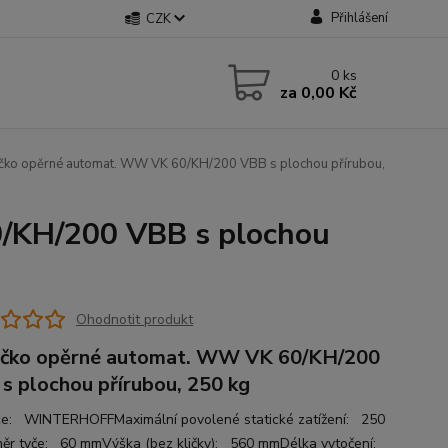
Přihlášení
CZK
0
ks
za
0,00 Kč
čko opěrné automat. WW VK 60/KH/200 VBB s plochou přírubou,
/KH/200 VBB s plochou
Ohodnotit produkt
čko opěrné automat. WW VK 60/KH/200
s plochou přírubou, 250 kg
e: WINTERHOFFMaximální povolené statické zatížení: 250
ěr tyče: 60 mmVýška (bez kličky): 560 mmDélka vytočení: