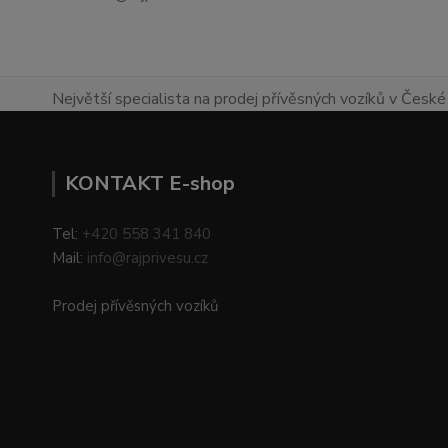
Největší specialista na prodej přívěsných vozíků v České 
KONTAKT E-shop
Tel:
+420 558 341 840
Mail:
info@rajprivesu.cz
Prodej přívěsných vozíků