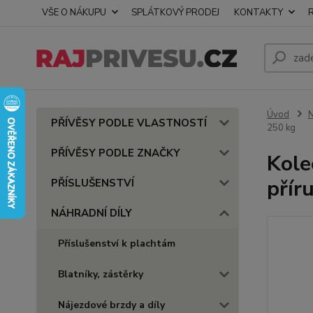
VŠE O NÁKUPU
SPLÁTKOVÝ PRODEJ
KONTAKTY
Úvod
PŘÍVĚSY PODLE VLASTNOSTÍ
250 kg
PŘÍVĚSY PODLE ZNAČKY
Kole
přír
PŘÍSLUŠENSTVÍ
NÁHRADNÍ DÍLY
Příslušenství k plachtám
Blatníky, zástěrky
Nájezdové brzdy a díly