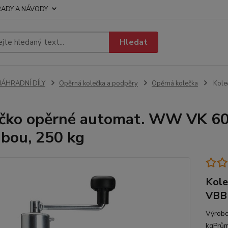
RADY A NÁVODY
Hledat
NÁHRADNÍ DÍLY
Opěrná kolečka a podpěry
Opěrná kolečka
Kole
čko opěrné automat. WW VK 60
ubou, 250 kg
Kole
VBB 
Výrobc
kgPrům