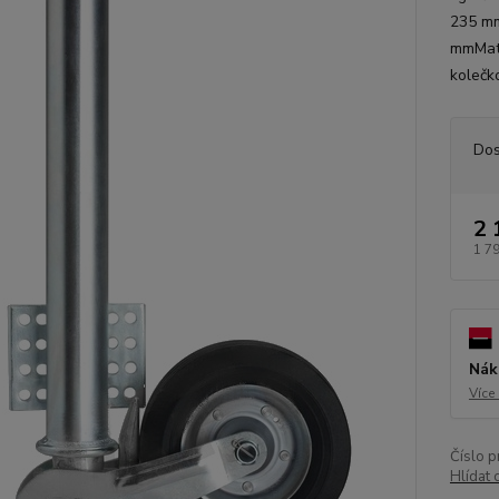
235 mm
mmMate
kolečk
Dos
2 
1 7
Nák
Více
Číslo p
Hlídat 