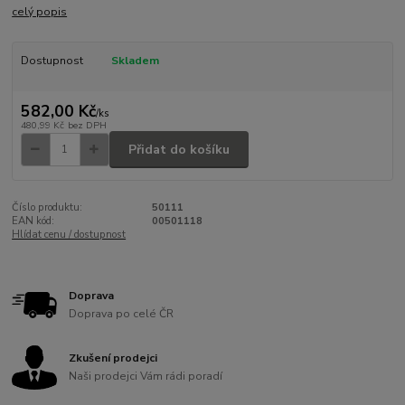
celý popis
Dostupnost
Skladem
582,00 Kč
/
ks
480,99 Kč
bez DPH
Přidat do košíku
Číslo produktu:
50111
EAN kód:
00501118
Hlídat cenu / dostupnost
Doprava
Doprava po celé ČR
Zkušení prodejci
Naši prodejci Vám rádi poradí