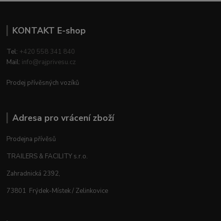
KONTAKT E-shop
Tel:
+420 558 341 840
Mail:
info@rajprivesu.cz
Prodej přívěsných vozíků
Adresa pro vrácení zboží
Prodejna přívěsů
TRAILERS & FACILITY s.r.o.
Zahradnická 2392,
73801 Frýdek-Místek / Zelinkovice