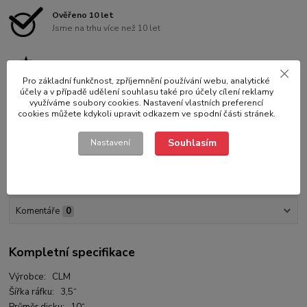
Ověřeno 10 let
Jsme na trhu více než 10 let
Záruka kvality
Vybíráme pro Vás to nejlepší na trhu
Pro základní funkčnost, zpříjemnění používání webu, analytické
účely a v případě udělení souhlasu také pro účely cílení reklamy
využíváme soubory cookies. Nastavení vlastních preferencí
cookies můžete kdykoli upravit odkazem ve spodní části stránek.
Souhlasím
Nastavení
Kompletní specifikace
Hodnocení
0
Komentáře
0
Kompletní specifikace
Výrobce: CLM
Šířka ráfku: 3,5“