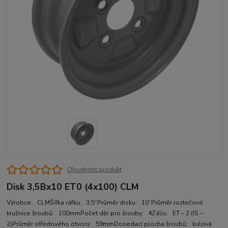
Ohodnotit produkt
Disk 3,5Bx10 ET0 (4x100) CLM
Výrobce: CLMŠířka ráfku: 3,5“Průměr disku: 10“Průměr roztečové
kružnice šroubů: 100mmPočet děr pro šrouby: 4Zális: ET – 2 (IS –
2)Průměr středového otvoru: 59mmDosedací plocha šroubů: kulová