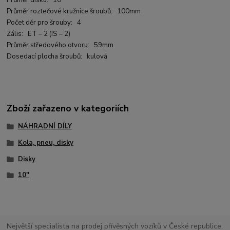
Průměr disku: 10“
Průměr roztečové kružnice šroubů: 100mm
Počet děr pro šrouby: 4
Zális: ET – 2 (IS – 2)
Průměr středového otvoru: 59mm
Dosedací plocha šroubů: kulová
Zboží zařazeno v kategoriích
NÁHRADNÍ DÍLY
Kola, pneu, disky
Disky
10"
Největší specialista na prodej přívěsných vozíků v České republice.