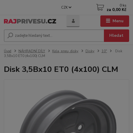
0
ks
CZK
za
0,00 Kč
Menu
Hledat
Úvod
NÁHRADNÍ DÍLY
Kola, pneu, disky
Disky
10"
Disk
3,5Bx10 ET0 (4x100) CLM
Disk 3,5Bx10 ET0 (4x100) CLM