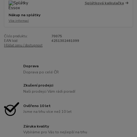
Splátková kalkulačka
Nákup na splátky
Více informací
Číslo produktu:
70075
EAN kód:
4251302461099
Hlídat cenu / dostupnost
Doprava
Doprava po celé ČR
Zkušení prodejci
Naši prodejci Vám rádi poradí
Ověřeno 10 let
Jsme na trhu více než 10 let
Záruka kvality
Vybíráme pro Vás to nejlepší na trhu