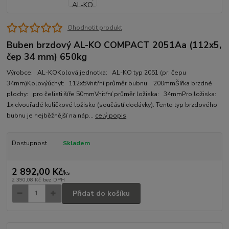
Ohodnotit produkt
Buben brzdový AL-KO COMPACT 2051Aa (112x5,
čep 34 mm) 650kg
Výrobce: AL-KOKolová jednotka: AL-KO typ 2051 (pr. čepu
34mm)Kolovýúchyt: 112x5Vnitřní průměr bubnu: 200mmŠířka brzdné
plochy: pro čelisti šíře 50mmVnitřní průměr ložiska: 34mmPro ložiska:
1x dvouřadé kuličkové ložisko (součástí dodávky). Tento typ brzdového
bubnu je nejběžnější na náp...
celý popis
Dostupnost
Skladem
2 892,00 Kč
/
ks
2 390,08 Kč
bez DPH
Přidat do košíku