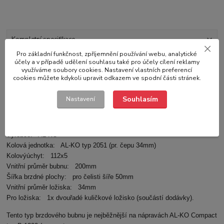
Kompletní specifikace
Pro základní funkčnost, zpříjemnění používání webu, analytické
účely a v případě udělení souhlasu také pro účely cílení reklamy
Hodnocení
0
využíváme soubory cookies. Nastavení vlastních preferencí
cookies můžete kdykoli upravit odkazem ve spodní části stránek.
Komentáře
0
Souhlasím
Nastavení
Kompletní specifikace
Výrobce: AL-KO
Kolová jednotka: AL-KO typ 2051 (pr. čepu 34mm)
Kolovýúchyt: 112x5
Vnitřní průměr bubnu: 200mm
Šířka brzdné plochy: pro čelisti šíře 50mm
Vnitřní průměr ložiska: 34mm
Pro ložiska: 1x dvouřadé kuličkové ložisko (součástí dodávky).
Tento typ brzdového bubnu je nejběžnější na nápravách AL-KO Compact