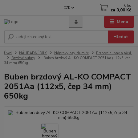
0
ks
CZK
za
0,00 Kč
Menu
Hledat
Úvod
NÁHRADNÍ DÍLY
Nápravy, osy, tlumiče
Brzdové bubny a přísl.
Brzdové bubny
Buben brzdový AL-KO COMPACT 2051Aa (112x5, čep
34 mm) 650kg
Buben brzdový AL-KO COMPACT
2051Aa (112x5, čep 34 mm)
650kg