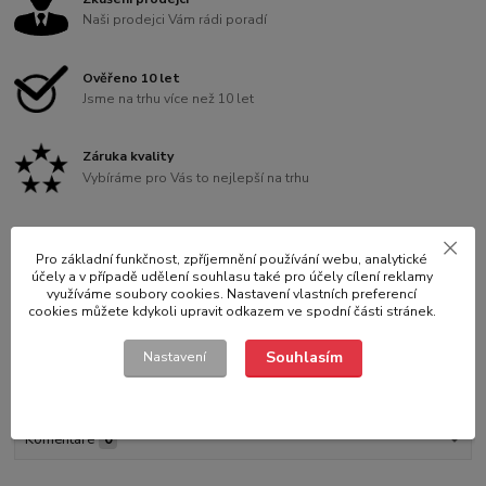
Naši prodejci Vám rádi poradí
Ověřeno 10 let
Jsme na trhu více než 10 let
Záruka kvality
Vybíráme pro Vás to nejlepší na trhu
Pro základní funkčnost, zpříjemnění používání webu, analytické
účely a v případě udělení souhlasu také pro účely cílení reklamy
Kompletní specifikace
využíváme soubory cookies. Nastavení vlastních preferencí
cookies můžete kdykoli upravit odkazem ve spodní části stránek.
Parametry
Souhlasím
Nastavení
Hodnocení
0
Komentáře
0