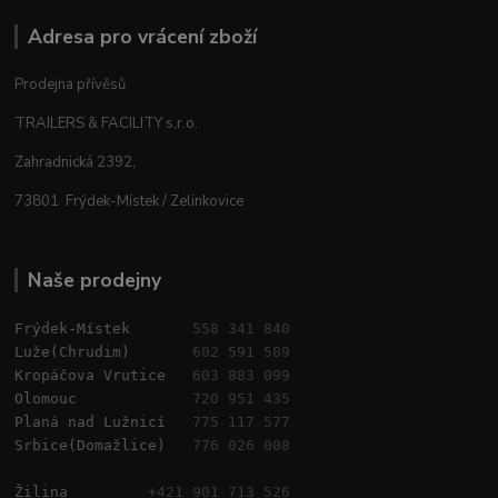
Adresa pro vrácení zboží
Prodejna přívěsů
TRAILERS & FACILITY s.r.o.
Zahradnická 2392,
73801 Frýdek-Místek / Zelinkovice
Naše prodejny
Frýdek-Místek       
558 341 840
Luže(Chrudim)       
602 591 589
Kropáčova Vrutice   
603 883 099
Olomouc             
720 951 435
Planá nad Lužnicí   
775 117 577
Srbice(Domažlice)   
776 026 008
Žilina         
+421 901 713 526