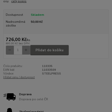
osy.
celý popis
Dostupnost
Skladem
Nadrozměrná
50,00 Kč
zásilka
726,00 Kč
/
ks
600,00 Kč
bez DPH
Přidat do košíku
Číslo produktu:
110335
EAN kód:
11033509
Výrobce:
STEELPRESS
Hlídat cenu / dostupnost
Doprava
Doprava po celé ČR
Zkušení prodejci