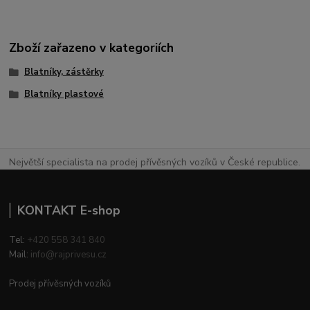
Zboží zařazeno v kategoriích
Blatníky, zástěrky
Blatníky plastové
Největší specialista na prodej přívěsných vozíků v České republice.
KONTAKT E-shop
Tel:
+420 558 341 840
Mail:
info@rajprivesu.cz
Prodej přívěsných vozíků