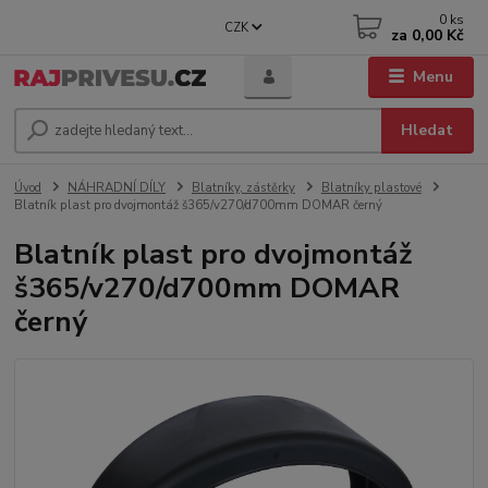
0
ks
CZK
za
0,00 Kč
Menu
Hledat
Úvod
NÁHRADNÍ DÍLY
Blatníky, zástěrky
Blatníky plastové
Blatník plast pro dvojmontáž š365/v270/d700mm DOMAR černý
Blatník plast pro dvojmontáž
š365/v270/d700mm DOMAR
černý