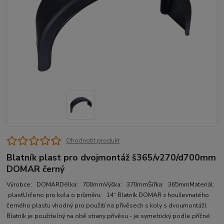
Ohodnotit produkt
Blatník plast pro dvojmontáž š365/v270/d700mm
DOMAR černý
Výrobce: DOMARDélka: 700mmVýška: 370mmŠířka: 365mmMateriál:
plastUrčeno pro kola o průměru: 14“ Blatník DOMAR z houževnatého
černého plastu vhodný pro použití na přívěsech s koly s dvoumontáží.
Blatník je použitelný na obě strany přívěsu - je symetrický podle příčné