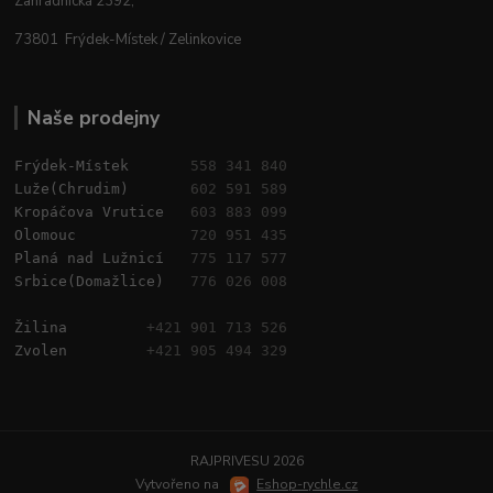
Zahradnická 2392,
73801 Frýdek-Místek / Zelinkovice
Naše prodejny
Frýdek-Místek       
558 341 840
Luže(Chrudim)       
602 591 589
Kropáčova Vrutice   
603 883 099
Olomouc             
720 951 435
Planá nad Lužnicí   
775 117 577
Srbice(Domažlice)   
776 026 008
Žilina         
+421 901 713 526
Zvolen         
+421 905 494 329
RAJPRIVESU 2026
Vytvořeno na
Eshop-rychle.cz