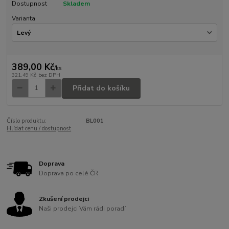
Dostupnost
Skladem
Varianta
389,00 Kč
/
ks
321,49 Kč
bez DPH
Přidat do košíku
Číslo produktu:
BL001
Hlídat cenu / dostupnost
Doprava
Doprava po celé ČR
Zkušení prodejci
Naši prodejci Vám rádi poradí