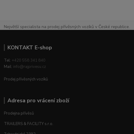
Největší specialista na prodej přívěsných vozíků v České republice.
KONTAKT E-shop
Tel:
+420 558 341 840
Mail:
info@rajprivesu.cz
Prodej přívěsných vozíků
Adresa pro vrácení zboží
Prodejna přívěsů
TRAILERS & FACILITY s.r.o.