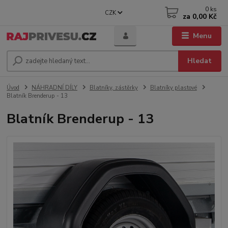
0
ks
CZK
za
0,00 Kč
Menu
Hledat
Úvod
NÁHRADNÍ DÍLY
Blatníky, zástěrky
Blatníky plastové
Blatník Brenderup - 13
Blatník Brenderup - 13