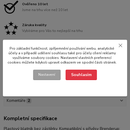
Ověřeno 10 let
Jsme na trhu více než 10 let
Záruka kvality
Vybíráme pro Vás to nejlepší na trhu
Pro základní funkčnost, zpříjemnění používání webu, analytické
účely a v případě udělení souhlasu také pro účely cílení reklamy
využíváme soubory cookies. Nastavení vlastních preferencí
Kompletní specifikace
cookies můžete kdykoli upravit odkazem ve spodní části stránek.
Parametry
Souhlasím
Nastavení
Hodnocení
7
Komentáře
2
Kompletní specifikace
Plastový blatník bez zástěrky. Kompatibilní s přívěsy Brenderup: