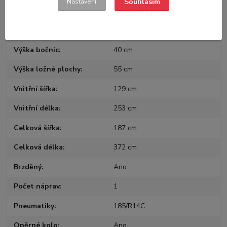
Souhlasím
Nastavení
Celková hmotnost
1350 kg
Užitná hmotnost
1084 kg
Výška bočnic
40 cm
Výška ložné plochy
55 cm
Vnitřní šířka
129 cm
Vnitřní délka
253 cm
Celková šířka
187 cm
Celková délka
372 cm
Brzděný
Ano
Počet náprav
1
Pneumatiky
185/R14C
Opěrné kolo
Ano