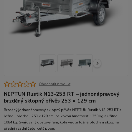
Ohodnotit produkt
NEPTUN Rustik N13-253 RT – jednonápravový
brzděný sklopný přívěs 253 × 129 cm
Brzděný jednonápravový sklopný přívěs NEPTUN Rustik N13-253 RT s
ložnou plochou 253 × 129 cm, celkovou hmotností 1350 kg a užitnou
1084 kg. Svařovaný ocelový rám, kola vedle ložné plochy a sklopné
přední i zadní čelo.
celý popis