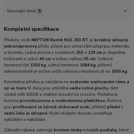
Související zboží
5
Kompletní specifikace
Přívěsný vozík
NEPTUN Rustik N13-253 RT
je
brzděný sklopný
jednonápravový
přívěs určený pro univerzální přepravu materiálu
a techniky. Ložná plocha o rozměrech
253 × 129 cm
je doplněna
bočnicemi o výšce
40 cm
a ložnou výškou
55 cm
. Celková
hmotnost činí
1350 kg
, užitná hmotnost
1084 kg
, přičemž
administrativně je možné snížit celkovou hmotnost až na
1000 kg
.
Konstrukce přívěsu je založena na
ocelovém svařovaném rámu a
oji ve tvaru V.
Kola jsou umístěna
vedle ložné plochy
, čímž
vzniká nižší těžiště a stabilní chování na vozovce. Podlaha je
tvořena
protiskluzovou a voděodolnou překližkou
. Bočnice
jsou
profilované ze žárově zinkované oceli
, přičemž
přední i
zadní čelo je sklopné
. Ruční sklápění dozadu usnadňuje
vykládání a nakládání.
Základní výbava zahrnuje
kotevní misky v rozích podlahy
, které