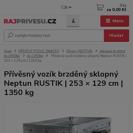
0
ks
CZK
za
0,00 Kč
Menu
Hledat
Úvod
PŘÍVĚSY PODLE ZNAČKY
Přívěsy NEPTUN
Jednoosé brzděné
do 1800kg
do 1350kg
Přívěsný vozík brzděný sklopný Neptun RUSTIK |
253 × 129 cm | 1350 kg
Přívěsný vozík brzděný sklopný
Neptun RUSTIK | 253 × 129 cm |
1350 kg