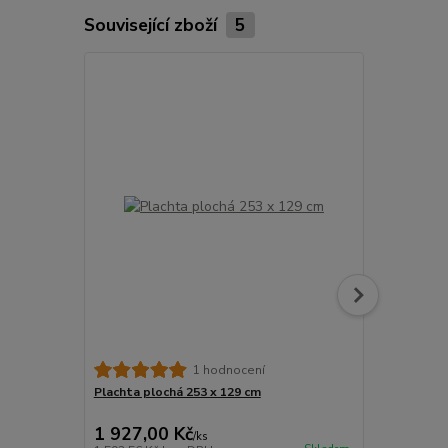
Související zboží
5
Plachta vys
1 hodnocení
(mimo TW)
Plachta plochá 253 x 129 cm
1 927,00 Kč
12 170,0
/
ks