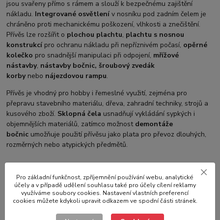
jsou svařeny přímo s rámem a slouží k bezpečnému zajištění
nákladu.
Integrované osvětlení
v nosníku pod zadním čelem je
chráněno proti mechanickému poškození, vlhkosti a znečištění.
Přívěs lze rozšířit o
plochou plachtu
,
plachtu s nosnou
konstrukcí
pro ochranu nákladu při nepříznivém počasí,
opěrné
kolečko
pro snadnější manipulaci při odpojení,
mřížové
nástavby
,
nástavby bočnic, šroubový zvedák
korby
nebo
nájezdovou rampu
.
Přívěs je vhodný pro hobby i řemeslné využití, zejména pro
přepravu stavebního materiálu, dřeva, zahradní techniky, strojů a
kusového zboží.
Sklopná čela
usnadňují vykládání sypkých i
objemnějších materiálů, zatímco možnost
demontáže
bočnic
umožňuje použití přívěsu jako plata pro převoz dlouhých,
rozměrných nebo atypických předmětů.
Pro základní funkčnost, zpříjemnění používání webu, analytické
účely a v případě udělení souhlasu také pro účely cílení reklamy
Parametry
využíváme soubory cookies. Nastavení vlastních preferencí
cookies můžete kdykoli upravit odkazem ve spodní části stránek.
Výrobce
NEPTUN