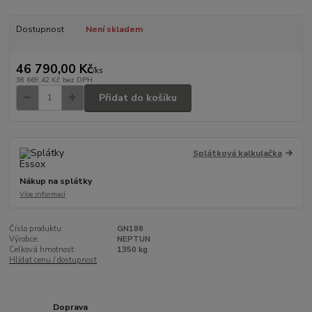
Dostupnost
Není skladem
46 790,00 Kč
/
ks
38 669,42 Kč
bez DPH
Přidat do košíku
Splátková kalkulačka
Nákup na splátky
Více informací
Číslo produktu:
GN186
Výrobce:
NEPTUN
Celková hmotnost:
1350 kg
Hlídat cenu / dostupnost
Doprava