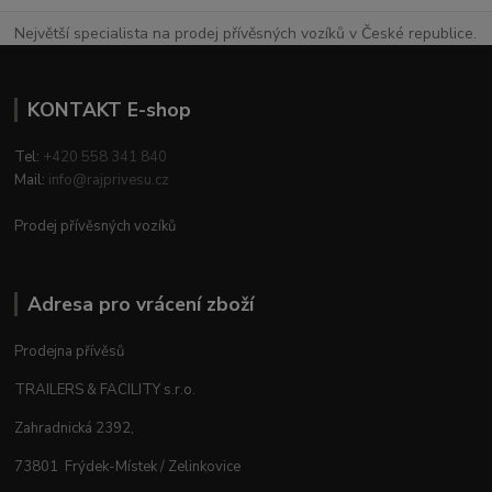
Největší specialista na prodej přívěsných vozíků v České republice.
KONTAKT E-shop
Tel:
+420 558 341 840
Mail:
info@rajprivesu.cz
Prodej přívěsných vozíků
Adresa pro vrácení zboží
Prodejna přívěsů
TRAILERS & FACILITY s.r.o.
Zahradnická 2392,
73801 Frýdek-Místek / Zelinkovice