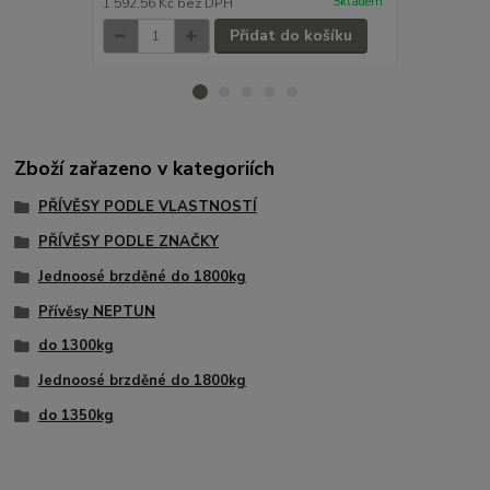
Skladem
1 592,56 Kč
bez DPH
10 057,85 K
Přidat do košíku
Zboží zařazeno v kategoriích
PŘÍVĚSY PODLE VLASTNOSTÍ
PŘÍVĚSY PODLE ZNAČKY
Jednoosé brzděné do 1800kg
Přívěsy NEPTUN
do 1300kg
Jednoosé brzděné do 1800kg
do 1350kg