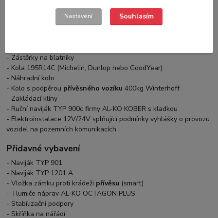
- Boční vodítko výška 100mm
Souhlasím
- Ocelové, vyztužené nájezdy, tepelně zinkované
Nastavení
- Nájezdy montované ve střední části
přívěsu
(smart)
- 2 brzděné nápravy 1800kg AL-KO KOBER s kompaktními ložisky
- Blatníky AL-KO
- Zástěrky na blatníky
- Kola 195R14C (Michelin, Dunlop nebo GoodYear)
- Náhradní kolo
- Kolo s podpěrou
přívěsného vozíku
400kg Winterhoff
- Zakládací klíny
- Ruční naviják TYP 900c firmy AL-KO KOBER s kladkou
- Elektroinstalace 12V/24V splňující podmínky vyhlášky o provozu
vozidel na pozemních komunikacích
Přidavné vybavení
- Naviják TYP 901
- Naviják TYP 1201 A
- Vložka zámku proti krádeži
přívěsu
(smart)
- Tlumiče náprav AL-KO OCTAGON PLUS
- Stabilizační podpory
- Skříňka na nářádí