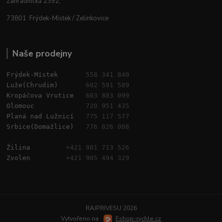
Zahradnická 2392,
73801 Frýdek-Místek / Zelinkovice
Naše prodejny
Frýdek-Místek       
558 341 840
Luže(Chrudim)       
602 591 589
Kropáčova Vrutice   
603 883 099
Olomouc             
720 951 435
Planá nad Lužnicí   
775 117 577
Srbice(Domažlice)   
776 026 008
Žilina         
+421 901 713 526
Zvolen         
+421 905 494 329
RAJPRIVESU 2026
Vytvořeno na
Eshop-rychle.cz