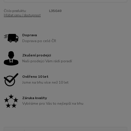
Číslo produktu:
L35G40
Hlídat cenu / dostupnost
Doprava
Doprava po celé ČR
Zkušení prodejci
Naši prodejci Vám rádi poradí
Ověřeno 10 let
Jsme na trhu více než 10 let
Záruka kvality
Vybíráme pro Vás to nejlepší na trhu