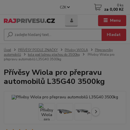
0
ks
CZK
za
0,00 Kč
Menu
Hledat
Úvod
PŘÍVĚSY PODLE ZNAČKY
Přívěsy WIOLA
Přepravníky
automobilů
kola pod ložnou plochou do 3500kg
Přívěsy Wiola pro
přepravu automobilů L35G40 3500kg
Přívěsy Wiola pro přepravu
automobilů L35G40 3500kg