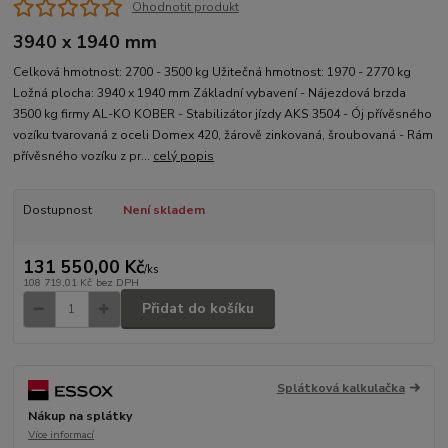
Ohodnotit produkt
3940 x 1940 mm
Celková hmotnost: 2700 - 3500 kg Užitečná hmotnost: 1970 - 2770 kg
Ložná plocha: 3940 x 1940 mm Základní vybavení - Nájezdová brzda
3500 kg firmy AL-KO KOBER - Stabilizátor jízdy AKS 3504 - Ój přívěsného
vozíku tvarovaná z oceli Domex 420, žárově zinkovaná, šroubovaná - Rám
přívěsného vozíku z pr...
celý popis
Dostupnost
Není skladem
131 550,00 Kč
/
ks
108 719,01 Kč
bez DPH
Přidat do košíku
Splátková kalkulačka
Nákup na splátky
Více informací