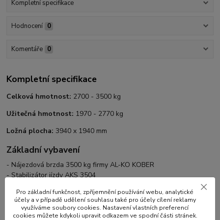
Kompletní specifikace
Hodnocení
0
Komentáře
0
Kompletní specifikace
Celková hmotnost:
2700 - 3500 kg
Užitečná hmotnost:
1970 - 2770 kg
Ložná plocha:
3940 x 1940 mm
Základní vybavení
- Nájezdová brzda 3500 kg firmy AL-KO KOBER
- Stabilizátor jízdy AKS 3504
- Ój
přívěsného vozíku
tvarovaná z oceli Domex 420, žárově
Pro základní funkčnost, zpříjemnění používání webu, analytické
zinkovaná, šroubovaná
účely a v případě udělení souhlasu také pro účely cílení reklamy
- Rám
přívěsného vozíku
z profilové konstrukční oceli z oceli
využíváme soubory cookies. Nastavení vlastních preferencí
cookies můžete kdykoli upravit odkazem ve spodní části stránek.
Domex 420, svařovaný, tepelně zinkovaný