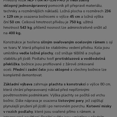
Přívěsný vozík
NEPTUN N7-236 PRO
je
nebrzděný
sklopný jednonápravový
pomocník při přepravě materiálu,
techniky a rozměrnějších nákladů. Ložná plocha o rozměrech
236
× 129 cm
je osazena bočnicemi o výšce
45 cm
a ložná výška
činí
50 cm
. Celková hmotnost přívěsu je
750 kg
, užitná
hmotnost
543 kg
, přičemž nosnost lze administrativně snížit až
na
400 kg.
Konstrukce je tvořena
silným svařovaným ocelovým rámem
s ojí
ve tvaru
V
, která přispívá ke stabilnímu vedení přívěsu. Kola jsou
umístěna
vedle ložné plochy
, což snižuje těžiště a zvyšuje
stabilitu při jízdě. Podlahu tvoří
protiskluzová a voděodolná
překližka
, bočnice jsou profilované z žárově zinkované
oceli.
Přední i zadní čelo
jsou
sklopné
a všechny bočnice lze
kompletně demontovat.
Základní výbava
zahrnuje
plachtu s konstrukcí
o výšce 80 cm,
která chrání přepravovaný náklad před nepříznivými
povětrnostními podmínkami. Výška plachty se počítá od vrchu
bočnic. Dále náprava je osazena
listovými pery
, jež zajišťují
plynulejší pružení při jízdě i po nerovném povrchu.
K
otevní misky
v rozích podlahy
, které jsou svařené přímo s rámem, a