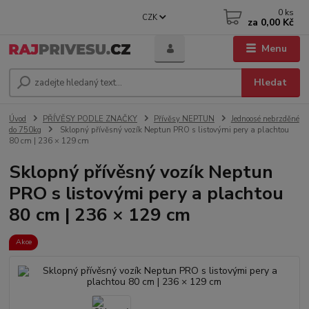
0
ks
CZK
za
0,00 Kč
Menu
Hledat
Úvod
PŘÍVĚSY PODLE ZNAČKY
Přívěsy NEPTUN
Jednoosé nebrzděné
do 750kg
Sklopný přívěsný vozík Neptun PRO s listovými pery a plachtou
80 cm | 236 × 129 cm
Sklopný přívěsný vozík Neptun
PRO s listovými pery a plachtou
80 cm | 236 × 129 cm
Akce