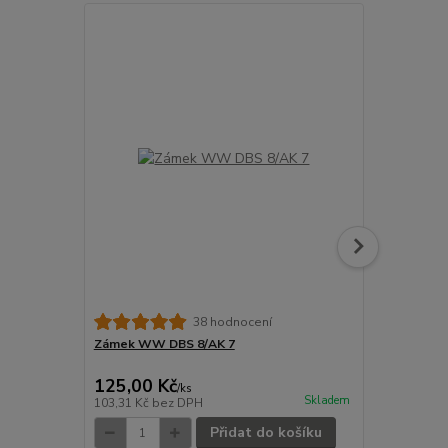
38 hodnocení
Zámek WW DBS 8/AK 7
Plachta plo
125,00 Kč
1 822,00
/
ks
Skladem
103,31 Kč
bez DPH
1 505,79 Kč
Přidat do košíku