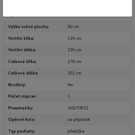
Užitná hmotnost
543 kg
Výška bočnic
45 cm
Výška ložné plochy
50 cm
Vnitřní šířka
129 cm
Vnitřní délka
236 cm
Celková šířka
178 cm
Celková délka
351 cm
Brzděný
Ne
Počet náprav
1
Pneumatiky
165/70R13
Opěrné kolo
za příplatek
Typ podlahy
překližka