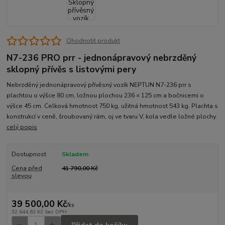
Ohodnotit produkt
N7-236 PRO prr - jednonápravový nebrzděný
sklopný přívěs s listovými pery
Nebrz­děný jednonápravový přívěsný vozík NEPTUN N7-236 prr s
plachtou o výšce 80 cm, ložnou plochou 236 × 125 cm a bočnicemi o
výšce 45 cm. Celková hmotnost 750 kg, užitná hmotnost 543 kg. Plachta s
konstrukcí v ceně, šroubovaný rám, oj ve tvaru V, kola vedle ložné plochy.
celý popis
Dostupnost
Skladem
Cena před
41 790,00 Kč
slevou
39 500,00 Kč
/
ks
32 644,63 Kč
bez DPH