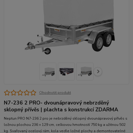
Ohodnotit produkt
N7-236 2 PRO- dvounápravový nebrzděný
sklopný přívěs | plachta s konstrukcí ZDARMA
Neptun PRO N7-236 2 pro je nebrzděný sklopný dvounápravový přívěs s
ložnou plochou 236 × 129 cm, celkovou hmotností 750 kg a užitnou 502
kg. Svařovaný ocelový rám, kola vedle ložné plochy a demontovatelné