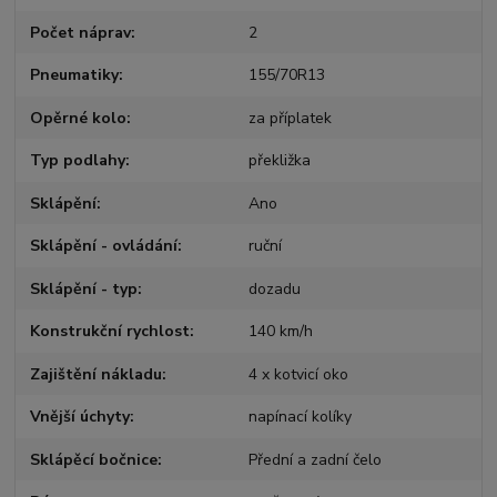
Počet náprav
2
Pneumatiky
155/70R13
Opěrné kolo
za příplatek
Typ podlahy
překližka
Sklápění
Ano
Sklápění - ovládání
ruční
Sklápění - typ
dozadu
Konstrukční rychlost
140 km/h
Zajištění nákladu
4 x kotvicí oko
Vnější úchyty
napínací kolíky
Sklápěcí bočnice
Přední a zadní čelo