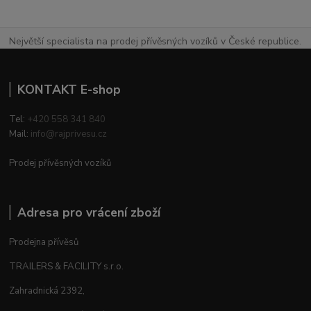
Největší specialista na prodej přívěsných vozíků v České republice.
KONTAKT E-shop
Tel:
+420 558 341 840
Mail:
info@rajprivesu.cz
Prodej přívěsných vozíků
Adresa pro vrácení zboží
Prodejna přívěsů
TRAILERS & FACILITY s.r.o.
Zahradnická 2392,