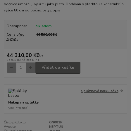
bočnice umožňují využití i jako plato. Dodáván s plachtou a konstrukcí o
výšce 80 cm od bočnic
celý popis
Dostupnost
Skladem
Cena před
46 590,00 Kč
slevou
44 310,00 Kč
/
ks
36 619,83 Kč
bez DPH
Přidat do košíku
Splátková kalkulačka
Nákup na splátky
Více informací
Číslo produktu:
GN082P
Výrobce:
NEPTUN