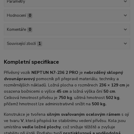
Parametry
Hodnocení
0
Komentáře
0
Související zboží
1
Kompletní specifikace
Přívěsný vozík
NEPTUN N7-236 2 PRO
je
nebrzděný sklopný
dvounápravový
pomocník při přepravě materiálu, techniky a
rozměrnějších nákladů. Ložná plocha o rozměrech
236 × 129 cm
je
osazena bočnicemi o výšce
45 cm
a ložná výška činí
50 cm
.
Celková hmotnost přívěsu je
750 kg
, užitná hmotnost
502 kg
,
přičemž hmotnost lze administrativně snížit na
500 kg.
Konstrukce je tvořena
silným svařovaným ocelovým rámem
s ojí
ve tvaru
V
, která přispívá ke stabilnímu vedení přívěsu. Kola jsou
umístěna
vedle ložné plochy
, což snižuje těžiště a zvyšuje
stabilitu při jízdě. Podlahu tvoří
protiskluzová a voděodolná