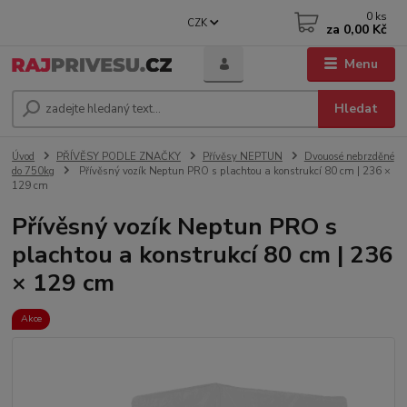
0
ks
CZK
za
0,00 Kč
Menu
Hledat
Úvod
PŘÍVĚSY PODLE ZNAČKY
Přívěsy NEPTUN
Dvouosé nebrzděné
do 750kg
Přívěsný vozík Neptun PRO s plachtou a konstrukcí 80 cm | 236 ×
129 cm
Přívěsný vozík Neptun PRO s
plachtou a konstrukcí 80 cm | 236
× 129 cm
Akce