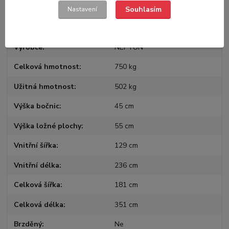
Souhlasím
Nastavení
Parametry
Výrobce
NEPTUN
Celková hmotnost
750 kg
Užitná hmotnost
502 kg
Výška bočnic
45 cm
Výška ložné plochy
55 cm
Vnitřní šířka
129 cm
Vnitřní délka
236 cm
Celková šířka
181 cm
Celková délka
351 cm
Brzděný
Ne