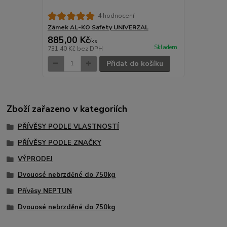
4 hodnocení
Zámek AL-KO Safety UNIVERZAL
885,00 Kč
/
ks
Skladem
731,40 Kč
bez DPH
Přidat do košíku
Zboží zařazeno v kategoriích
PŘÍVĚSY PODLE VLASTNOSTÍ
PŘÍVĚSY PODLE ZNAČKY
VÝPRODEJ
Dvouosé nebrzděné do 750kg
Přívěsy NEPTUN
Dvouosé nebrzděné do 750kg