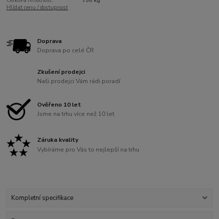
Celková hmotnost:
750 kg
Hlídat cenu / dostupnost
Doprava
Doprava po celé ČR
Zkušení prodejci
Naši prodejci Vám rádi poradí
Ověřeno 10 let
Jsme na trhu více než 10 let
Záruka kvality
Vybíráme pro Vás to nejlepší na trhu
Kompletní specifikace