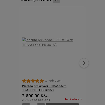
1 hodnocení
Plachta překrývací - 305x154cm,
Plachta s ko
TRANSPORTER 3015/2
154cm, TRA
2 600,00 Kč
19 450,0
/
ks
Není skladem
2 148,76 Kč
bez DPH
16 074,38 K