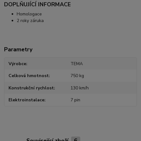
DOPLŇUJÍCÍ INFORMACE
Homologace
2 roky záruka
Parametry
Výrobce
TEMA
Celková hmotnost
750 kg
Konstrukční rychlost
130 km/h
Elektroinstalace
7 pin
Související zboží
6