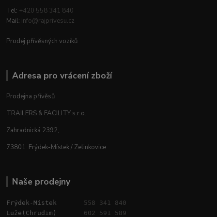
Tel:
+420 558 341 840
Mail:
info@rajprivesu.cz
Prodej přívěsných vozíků
Adresa pro vrácení zboží
Prodejna přívěsů
TRAILERS & FACILITY s.r.o.
Zahradnická 2392,
73801 Frýdek-Místek / Zelinkovice
Naše prodejny
Frýdek-Místek       
558 341 840
Luže(Chrudim)       
602 591 589