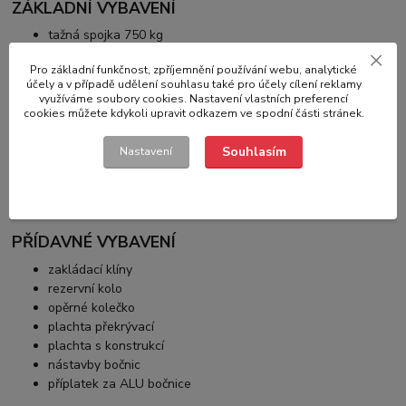
ZÁKLADNÍ VYBAVENÍ
tažná spojka 750 kg
rám šroubovaný a nýtovaný
Pro základní funkčnost, zpříjemnění používání webu, analytické
ój ve tvaru V
účely a v případě udělení souhlasu také pro účely cílení reklamy
podlaha z voděodolné, protiskluzové překližky
využíváme soubory cookies. Nastavení vlastních preferencí
bočnice a rám ze žárově zinkované oceli
cookies můžete kdykoli upravit odkazem ve spodní části stránek.
všechny bočnice i sloupky odnímatelné
2x náprava AL-KO 750 kg nebrzděná
Souhlasím
Nastavení
napínací kolíky pro uchycení plachty
kotvící oka - 8ks
blatníky ocelové
PŘÍDAVNÉ VYBAVENÍ
zakládací klíny
rezervní kolo
opěrné kolečko
plachta překrývací
plachta s konstrukcí
nástavby bočnic
příplatek za ALU bočnice