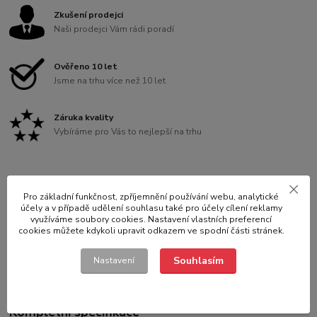
Zkušení prodejci
Naši prodejci Vám rádi poradí
Ověřeno 10 let
Jsme na trhu více než 10 let
Záruka kvality
Vybíráme pro Vás to nejlepší na trhu
Pro základní funkčnost, zpříjemnění používání webu, analytické
Kompletní specifikace
účely a v případě udělení souhlasu také pro účely cílení reklamy
využíváme soubory cookies. Nastavení vlastních preferencí
cookies můžete kdykoli upravit odkazem ve spodní části stránek.
Hodnocení
0
Souhlasím
Nastavení
Komentáře
0
Kompletní specifikace