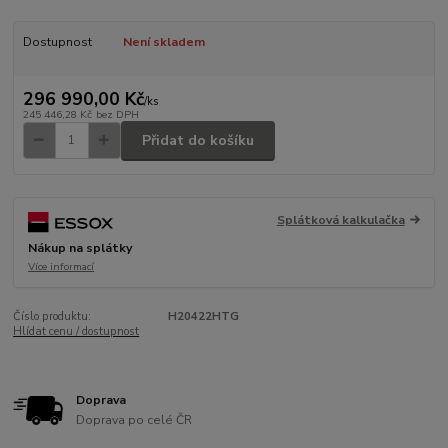
Dostupnost
Není skladem
296 990,00 Kč
/
ks
245 446,28 Kč
bez DPH
Přidat do košíku
Splátková kalkulačka
Nákup na splátky
Více informací
Číslo produktu:
H20422HTG
Hlídat cenu / dostupnost
Doprava
Doprava po celé ČR