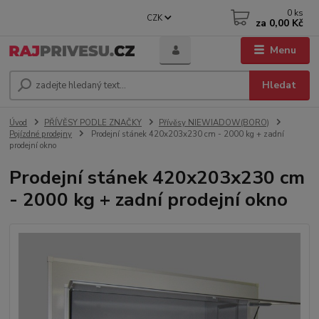
0
ks
CZK
za
0,00 Kč
Menu
Hledat
Úvod
PŘÍVĚSY PODLE ZNAČKY
Přívěsy NIEWIADOW(BORO)
Pojízdné prodejny
Prodejní stánek 420x203x230 cm - 2000 kg + zadní
prodejní okno
Prodejní stánek 420x203x230 cm
- 2000 kg + zadní prodejní okno