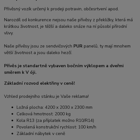
Přívěsný vozík určený k prodeji potravin, občesrtvení apod.
Narozdíl od konkurence nejsou naše přívěsy z překližky, která má
krátkou životnost, je těžší a daleko snáze na ní působí přírodní
vlivy.
Naše přívěsy jsou ze sendvičových
PUR
panelů, ty mají mnohem
větší životnost a jsou daleko hezčí.
Přívěs je standartně vybaven bočním výklopem a dveřmi
směrem k V óji.
Základní rozvod elektřiny v ceně!
Vzhled prodejního stánku je Vaše reklama!
Ložná plocha: 4200 x 2030 x 2300 mm
Celková hmotnost: 2000 kg
Kola R13 (za příplatek možno R10/R14)
Povolená konstrukční rychlost: 100 km/h
Základní nábytek v ceně