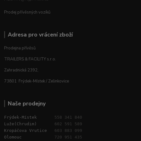
Prodej přívěsných vozíků
Adresa pro vrácení zboží
Prodejna přívěsů
TRAILERS & FACILITY s.r.o.
Zahradnická 2392,
73801 Frýdek-Místek / Zelinkovice
Naše prodejny
Frýdek-Místek       
558 341 840
Luže(Chrudim)       
602 591 589
Kropáčova Vrutice   
603 883 099
Olomouc             
720 951 435