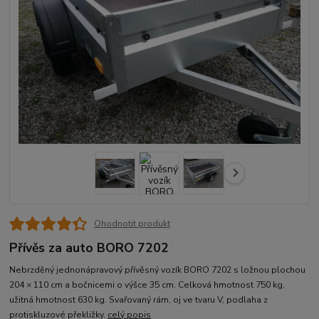
Ohodnotit produkt
Přívěs za auto BORO 7202
Nebrz­děný jednonápravový přívěsný vozík BORO 7202 s ložnou plochou
204 × 110 cm a bočnicemi o výšce 35 cm. Celková hmotnost 750 kg,
užitná hmotnost 630 kg. Svařovaný rám, oj ve tvaru V, podlaha z
protiskluzové překližky.
celý popis