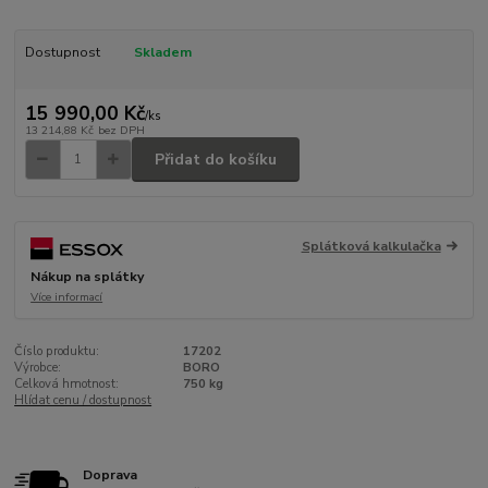
Dostupnost
Skladem
15 990,00 Kč
/
ks
13 214,88 Kč
bez DPH
Přidat do košíku
Splátková kalkulačka
Nákup na splátky
Více informací
Číslo produktu:
17202
Výrobce:
BORO
Celková hmotnost:
750 kg
Hlídat cenu / dostupnost
Doprava