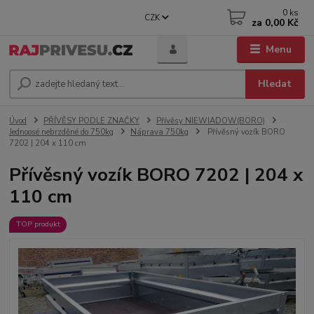
0
ks
CZK
za
0,00 Kč
Menu
Hledat
Úvod
PŘÍVĚSY PODLE ZNAČKY
Přívěsy NIEWIADOW(BORO)
Jednoosé nebrzděné do 750kg
Náprava 750kg
Přívěsný vozík BORO
7202 | 204 x 110 cm
Přívěsný vozík BORO 7202 | 204 x
110 cm
TOP produkt