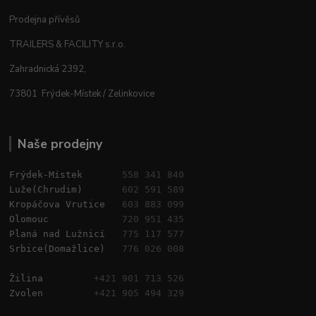
Prodejna přívěsů
TRAILERS & FACILITY s.r.o.
Zahradnická 2392,
73801 Frýdek-Místek / Zelinkovice
Naše prodejny
Frýdek-Místek       
558 341 840
Luže(Chrudim)       
602 591 589
Kropáčova Vrutice   
603 883 099
Olomouc             
720 951 435
Planá nad Lužnicí   
775 117 577
Srbice(Domažlice)   
776 026 008
Žilina         
+421 901 713 526
Zvolen         
+421 905 494 329