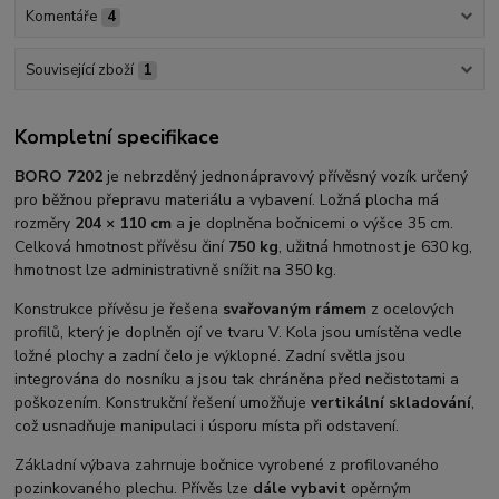
Komentáře
4
Související zboží
1
Kompletní specifikace
BORO 7202
je nebrzděný jednonápravový přívěsný vozík určený
pro běžnou přepravu materiálu a vybavení. Ložná plocha má
rozměry
204 × 110 cm
a je doplněna bočnicemi o výšce 35 cm.
Celková hmotnost přívěsu činí
750 kg
, užitná hmotnost je 630 kg,
hmotnost lze administrativně snížit na 350 kg.
Konstrukce přívěsu je řešena
svařovaným rámem
z ocelových
profilů, který je doplněn ojí ve tvaru V. Kola jsou umístěna vedle
ložné plochy a zadní čelo je výklopné. Zadní světla jsou
integrována do nosníku a jsou tak chráněna před nečistotami a
poškozením. Konstrukční řešení umožňuje
vertikální skladování
,
což usnadňuje manipulaci i úsporu místa při odstavení.
Základní výbava zahrnuje bočnice vyrobené z profilovaného
pozinkovaného plechu. Přívěs lze
dále vybavit
opěrným