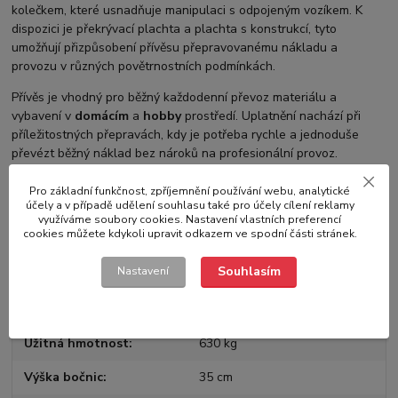
kolečkem, které usnadňuje manipulaci s odpojeným vozíkem. K
dispozici je překrývací plachta a plachta s konstrukcí, tyto
umožňují přizpůsobení přívěsu přepravovanému nákladu a
provozu v různých povětrnostních podmínkách.
Přívěs je vhodný pro běžný každodenní převoz materiálu a
vybavení v
domácím
a
hobby
prostředí. Uplatnění nachází při
příležitostných přepravách, kdy je potřeba rychle a jednoduše
převézt běžný náklad bez nároků na profesionální provoz.
Pro základní funkčnost, zpříjemnění používání webu, analytické
účely a v případě udělení souhlasu také pro účely cílení reklamy
využíváme soubory cookies. Nastavení vlastních preferencí
Parametry
cookies můžete kdykoli upravit odkazem ve spodní části stránek.
Souhlasím
Nastavení
Výrobce
BORO
Celková hmotnost
750 kg
Užitná hmotnost
630 kg
Výška bočnic
35 cm