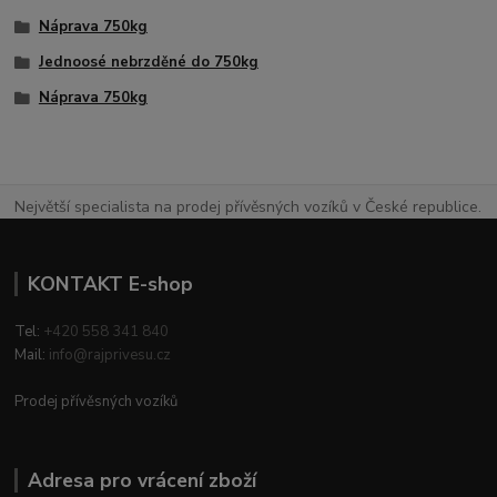
Náprava 750kg
Jednoosé nebrzděné do 750kg
Náprava 750kg
Největší specialista na prodej přívěsných vozíků v České republice.
KONTAKT E-shop
Tel:
+420 558 341 840
Mail:
info@rajprivesu.cz
Prodej přívěsných vozíků
Adresa pro vrácení zboží