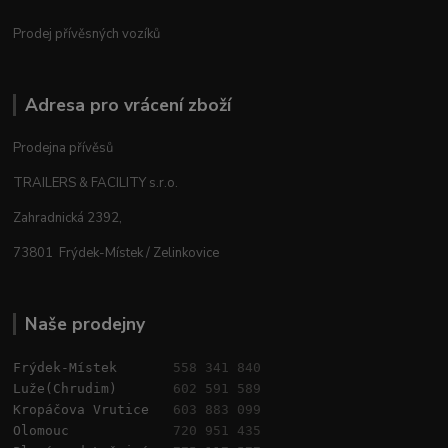
Prodej přívěsných vozíků
Adresa pro vrácení zboží
Prodejna přívěsů
TRAILERS & FACILITY s.r.o.
Zahradnická 2392,
73801 Frýdek-Místek / Zelinkovice
Naše prodejny
Frýdek-Místek       
558 341 840
Luže(Chrudim)       
602 591 589
Kropáčova Vrutice   
603 883 099
Olomouc             
720 951 435