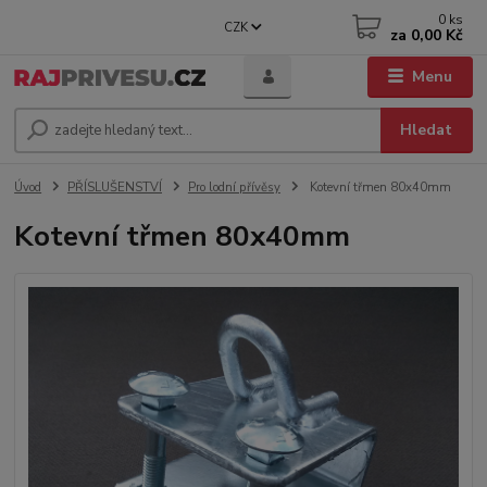
0
ks
CZK
za
0,00 Kč
Menu
Hledat
Úvod
PŘÍSLUŠENSTVÍ
Pro lodní přívěsy
Kotevní třmen 80x40mm
Kotevní třmen 80x40mm