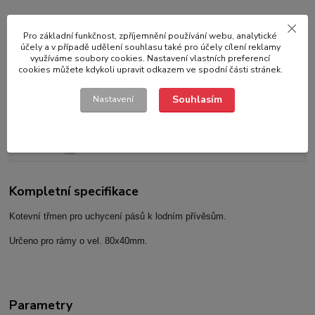
Pro základní funkčnost, zpříjemnění používání webu, analytické
účely a v případě udělení souhlasu také pro účely cílení reklamy
Kompletní specifikace
využíváme soubory cookies. Nastavení vlastních preferencí
cookies můžete kdykoli upravit odkazem ve spodní části stránek.
Parametry
Souhlasím
Nastavení
Hodnocení
2
Komentáře
0
Kompletní specifikace
Kotevní třmen pro uchycení pásů k lodním přívěsům.
Určeno pro rámy o vel. 80x40mm.
Parametry