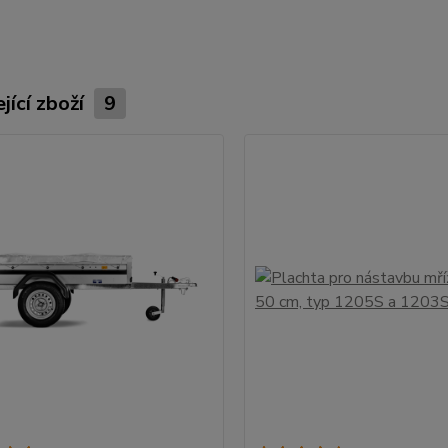
jící zboží
9