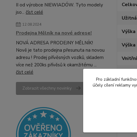
Celko
II od výrobce NIEWIADÓW. Tyto modely
jso...
číst celé
Užitn
12.08.2024
Výška 
Prodejna Mělník na nové adrese!
NOVÁ ADRESA PRODEJNY MĚLNÍK!
Výška 
Nově je tato prodejna přesunuta na novou
adresu ! Prodej přívěsných vozíků, skladem
Vnitřní
více než 200ks přívěsů k okamžitému ...
Vnitřn
číst celé
Pro základní funkčnos
Celkov
účely cílení reklamy v
Zobrazit všechny novinky
Celko
Brzdě
Počet