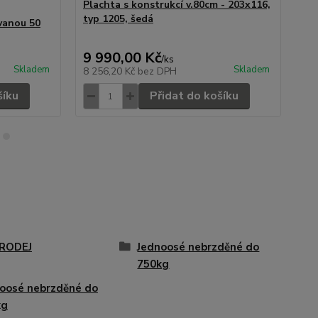
Plachta s konstrukcí v.80cm - 203x116,
typ 1205, šedá
vanou 50
AB
9 990,00 Kč
14
/
ks
Skladem
Skladem
8 256,20 Kč
bez DPH
11
šíku
Přidat do košíku
RODEJ
Jednoosé nebrzděné do
750kg
oosé nebrzděné do
kg