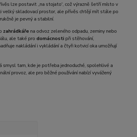
řívěs lze postavit „na stojato“, což výrazně šetří místo v
i velký skladovací prostor, ale přívěs chtějí mít stále po
ukčně je pevný a stabilní.
ro
zahrádkáře
na odvoz zeleného odpadu, zeminy nebo
álu, ale také pro
domácnosti
při stěhování,
ňuje nakládání i vykládání a čtyři kotvicí oka umožňují
vá smysl tam, kde je potřeba jednoduché, spolehlivé a
nální provoz, ale pro běžné používání nabízí vyvážený