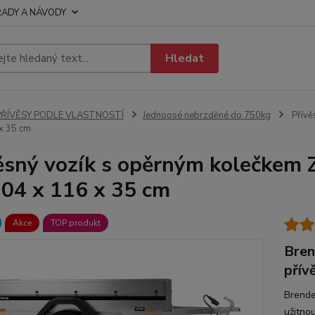
RADY A NÁVODY
Hledat
PŘÍVĚSY PODLE VLASTNOSTÍ
Jednoosé nebrzděné do 750kg
Přívě
x 35 cm
ěsný vozík s opěrným kolečke
04 x 116 x 35 cm
Akce
TOP produkt
Bren
přív
Brende
užitno