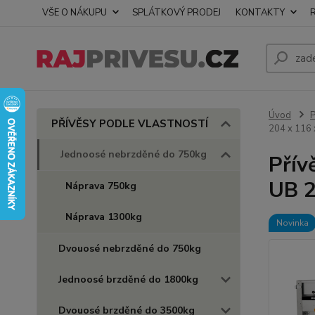
VŠE O NÁKUPU
SPLÁTKOVÝ PRODEJ
KONTAKTY
Úvod
PŘÍVĚSY PODLE VLASTNOSTÍ
204 x 116 
Jednoosé nebrzděné do 750kg
Přív
UB 2
Náprava 750kg
Náprava 1300kg
Novinka
Dvouosé nebrzděné do 750kg
Jednoosé brzděné do 1800kg
Dvouosé brzděné do 3500kg