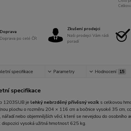
Číslo p
Celkov
Zkušení prodejci
Doprava
Naši prodejci Vám rádi
Doprava po celé ČR
poradí
etní specifikace
Parametry
Hodnocení
15
tní specifikace
up 1203SUB je
lehký nebrzděný přívěsný vozík
s celkovou hmo
žnou plochu o rozměru 204 × 116 cm a bočnice vysoké 35 cm, co
, nářadí nebo objemnějších věcí, které se nevejdou do osobního 
 dispozici vysoká užitná hmotnost 625 kg.