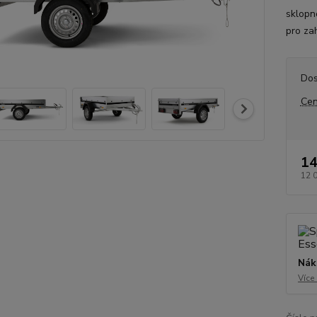
sklopné
pro za
Dos
Cen
14
12 
Nák
Více