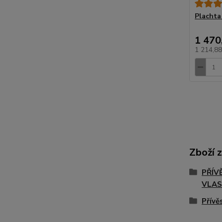
Plachta
1 470
1 214,8
Zboží 
PŘÍV
VLAS
Přív