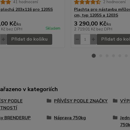
41 hodnocení
2 hodnocení
 plochá 203x116 pro 1205S
Plachta pro nástavbu mřížo
cm, typ 1205S a 1203S
,00 Kč
3 290,00 Kč
/
ks
/
ks
Skladem
8 Kč
bez DPH
2 719,01 Kč
bez DPH
Přidat do košíku
Přidat do ko
zařazeno v kategoriích
ĚSY PODLE
PŘÍVĚSY PODLE ZNAČKY
VÝP
TNOSTÍ
ěsy BRENDERUP
Náprava 750kg
Jedn
750