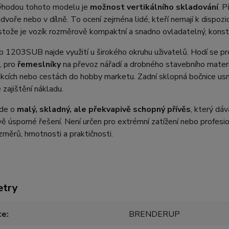
ýhodou tohoto modelu je
možnost vertikálního skladování
. P
a dvoře nebo v dílně. To ocení zejména lidé, kteří nemají k dispozic
stože je vozík rozměrově kompaktní a snadno ovladatelný, konstr
 1203SUB najde využití u širokého okruhu uživatelů. Hodí se p
, pro
řemeslníky
na převoz nářadí a drobného stavebního materi
kcích nebo cestách do hobby marketu. Zadní sklopná bočnice usnad
zajištění nákladu.
jde o
malý, skladný, ale překvapivě schopný přívěs
, který dá
ě úsporné řešení. Není určen pro extrémní zatížení nebo profesio
měrů, hmotnosti a praktičnosti.
etry
ce
BRENDERUP