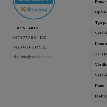
Pneum
Opěrn
Typ p
KONTAKTY
Skláp
+420 732 981 120
Konstr
+420 603 308 931
Zajišt
Mail:
info@rajprivesu.cz
Vertik
Sklápě
Rám
Elektr