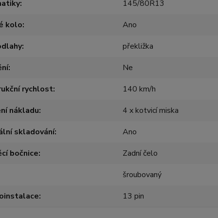
atiky
145/80R13
é kolo
Ano
odlahy
překližka
ění
Ne
ukční rychlost
140 km/h
ění nákladu
4 x kotvicí miska
ální skladování
Ano
cí bočnice
Zadní čelo
šroubovaný
oinstalace
13 pin