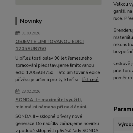
Velkou v
garáži, n
ruce. Pře
Novinky
Brenderup
31.03.2026
materiálu
OBJEVTE LIMITOVANOU EDICI
rekonstru
1205SUB750
bezpečné 
U příležitosti oslav 90 let řemeslného
Celkově 
zpracování představujeme limitovanou
prostorov
edici 1205SUB750. Tato limitovaná edice
poměr roz
přívěsu je určena pro ty, kteří si...
číst celé
23.02.2026
SONDA II – maximální využití,
minimální námaha při nakládání.
Param
SONDA II – sklopné přívěsy nové
generace Do nabídky zařazujeme novinku
Výrob
v podobě sklopných přívěsů řady SONDA