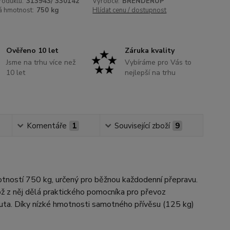
roduktu:
313943/ 330142
Výrobce:
BRENDERUP
á hmotnost:
750 kg
Hlídat cenu / dostupnost
Ověřeno 10 let
Záruka kvality
Jsme na trhu více než
Vybíráme pro Vás to
10 let
nejlepší na trhu
Komentáře
1
Související zboží
9
tností 750 kg, určený pro běžnou každodenní přepravu.
ž z něj dělá praktického pomocníka pro převoz
auta. Díky nízké hmotnosti samotného přívěsu (125 kg)