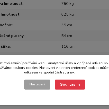
vá hmotnost
750 kg
á hmotnost
625 kg
bočnic
35 cm
ložné plochy
54 cm
 šířka
116 cm
í délka
204 cm
t, zpříjemnění používání webu, analytické účely a v případě udělení so
á šířka
159 cm
yužíváme soubory cookies. Nastavení vlastních preferencí cookies můžet
odkazem ve spodní části stránek.
vá délka
299 cm
Souhlasím
Nastavení
ný
Ne
 náprav
1