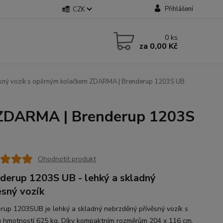
Přihlášení
CZK
0
ks
za
0,00 Kč
sný vozík s opěrným kolečkem ZDARMA | Brenderup 1203S UB
m ZDARMA | Brenderup 1203S
Ohodnotit produkt
derup 1203S UB - lehký a skladný
ěsný vozík
rup 1203SUB je lehký a skladný nebrzděný přívěsný vozík s
u hmotností 625 kg. Díky kompaktním rozměrům 204 x 116 cm,