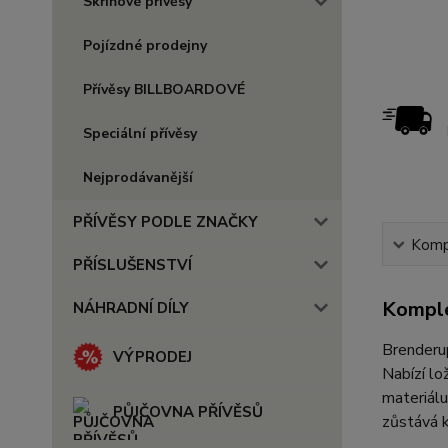
Skříňové přívěsy
Pojízdné prodejny
Přívěsy BILLBOARDOVÉ
Speciální přívěsy
Nejprodávanější
PŘÍVĚSY PODLE ZNAČKY
Kompl
PŘÍSLUŠENSTVÍ
Komple
NÁHRADNÍ DÍLY
Brender
VÝPRODEJ
Nabízí lo
materiálu
PŮJČOVNA PŘÍVĚSŮ
zůstává k