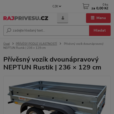
0
ks
CZK
za
0,00 Kč
Menu
Hledat
Úvod
PŘÍVĚSY PODLE VLASTNOSTÍ
Přívěsný vozík dvounápravový
NEPTUN Rustik | 236 × 129 cm
Přívěsný vozík dvounápravový
NEPTUN Rustik | 236 × 129 cm