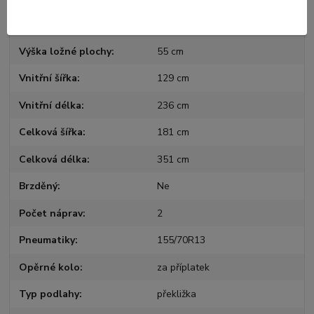
Výška bočnic
40 cm
Výška ložné plochy
55 cm
Vnitřní šířka
129 cm
Vnitřní délka
236 cm
Celková šířka
181 cm
Celková délka
351 cm
Brzděný
Ne
Počet náprav
2
Pneumatiky
155/70R13
Opěrné kolo
za příplatek
Typ podlahy
překližka