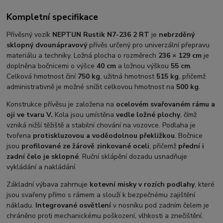
Kompletní specifikace
Přívěsný vozík
NEPTUN Rustik N7-236 2 RT
je
nebrzděný
sklopný dvounápravový
přívěs určený pro univerzální přepravu
materiálu a techniky. Ložná plocha o rozměrech
236 × 129 cm
je
doplněna bočnicemi o výšce
40 cm
a ložnou výškou
55 cm
.
Celková hmotnost činí
750 kg
, užitná hmotnost
515
kg
, přičemž
administrativně je možné snížit celkovou hmotnost na
500 kg
.
Konstrukce přívěsu je založena na
ocelovém svařovaném rámu a
oji ve tvaru V.
Kola jsou umístěna
vedle ložné plochy
, čímž
vzniká nižší těžiště a stabilní chování na vozovce. Podlaha je
tvořena
protiskluzovou a voděodolnou překližkou
. Bočnice
jsou
profilované ze žárově zinkované oceli
, přičemž
přední i
zadní čelo je sklopné
. Ruční sklápění dozadu usnadňuje
vykládání a nakládání.
Základní výbava zahrnuje
kotevní misky v rozích podlahy
, které
jsou svařeny přímo s rámem a slouží k bezpečnému zajištění
nákladu.
Integrované osvětlení
v nosníku pod zadním čelem je
chráněno proti mechanickému poškození, vlhkosti a znečištění.