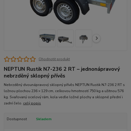
Ohodnotit produkt
NEPTUN Rustik N7-236 2 RT – jednonápravový
nebrzděný sklopný přívěs
Nebrzděný dvounápravový sklopný přívěs NEPTUN Rustik N7-236 2 RT s
ložnou plochou 236 × 129 cm, celkovou hmotností 750 kg a užitnou 576
kg. Svařovaný ocelový rám, kola vedle ložné plochy a sklopné přední i
zadní čelo.
celý popis
Dostupnost
Skladem