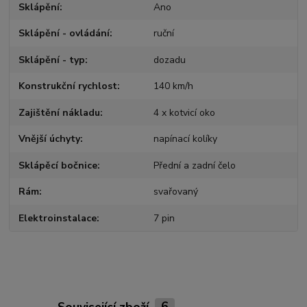
Sklápění
Ano
Sklápění - ovládání
ruční
Sklápění - typ
dozadu
Konstrukční rychlost
140 km/h
Zajištění nákladu
4 x kotvicí oko
Vnější úchyty
napínací kolíky
Sklápěcí bočnice
Přední a zadní čelo
Rám
svařovaný
Elektroinstalace
7 pin
Související zboží
6