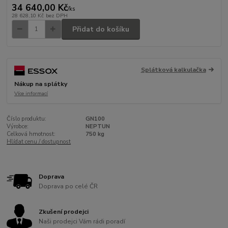
34 640,00 Kč
/
ks
28 628,10 Kč
bez DPH
Přidat do košíku
Splátková kalkulačka
Nákup na splátky
Více informací
Číslo produktu:
GN100
Výrobce:
NEPTUN
Celková hmotnost:
750 kg
Hlídat cenu / dostupnost
Doprava
Doprava po celé ČR
Zkušení prodejci
Naši prodejci Vám rádi poradí