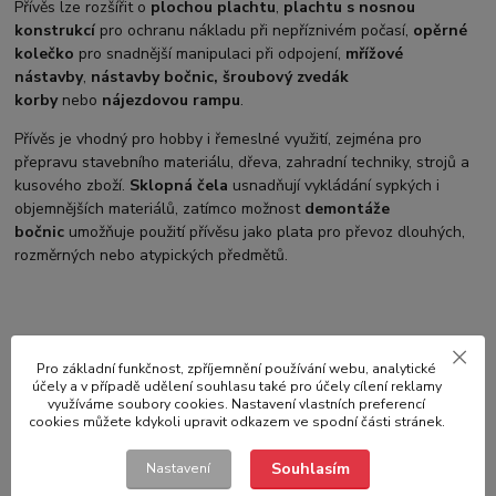
Přívěs lze rozšířit o
plochou plachtu
,
plachtu s nosnou
konstrukcí
pro ochranu nákladu při nepříznivém počasí,
opěrné
kolečko
pro snadnější manipulaci při odpojení,
mřížové
nástavby
,
nástavby bočnic, šroubový zvedák
korby
nebo
nájezdovou rampu
.
Přívěs je vhodný pro hobby i řemeslné využití, zejména pro
přepravu stavebního materiálu, dřeva, zahradní techniky, strojů a
kusového zboží.
Sklopná čela
usnadňují vykládání sypkých i
objemnějších materiálů, zatímco možnost
demontáže
bočnic
umožňuje použití přívěsu jako plata pro převoz dlouhých,
rozměrných nebo atypických předmětů.
Parametry
Pro základní funkčnost, zpříjemnění používání webu, analytické
účely a v případě udělení souhlasu také pro účely cílení reklamy
využíváme soubory cookies. Nastavení vlastních preferencí
Výrobce
NEPTUN
cookies můžete kdykoli upravit odkazem ve spodní části stránek.
Celková hmotnost
750 kg
Souhlasím
Nastavení
Užitná hmotnost
515 kg