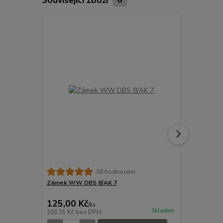
38 hodnocení
Zámek WW DBS 8/AK 7
Plachta plo
125,00 Kč
1 822,00
/
ks
Skladem
103,31 Kč
bez DPH
1 505,79 Kč