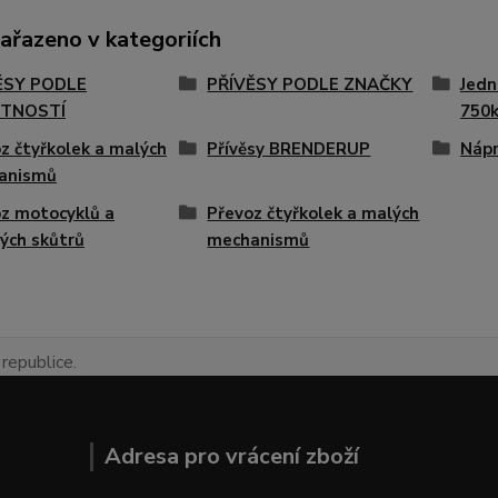
zařazeno v kategoriích
ĚSY PODLE
PŘÍVĚSY PODLE ZNAČKY
Jedn
TNOSTÍ
750
z čtyřkolek a malých
Přívěsy BRENDERUP
Nápr
anismů
z motocyklů a
Převoz čtyřkolek a malých
ých skůtrů
mechanismů
republice.
Adresa pro vrácení zboží