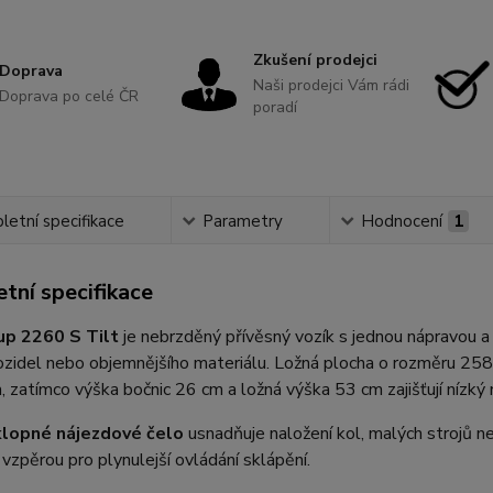
Zkušení prodejci
Doprava
Naši prodejci Vám rádi
Doprava po celé ČR
poradí
etní specifikace
Parametry
Hodnocení
1
tní specifikace
up 2260 S Tilt
je nebrzděný přívěsný vozík s jednou nápravou a
zidel nebo objemnějšího materiálu. Ložná plocha o rozměru 258
 zatímco výška bočnic 26 cm a ložná výška 53 cm zajišťují nízk
klopné nájezdové čelo
usnadňuje naložení kol, malých strojů 
vzpěrou pro plynulejší ovládání sklápění.