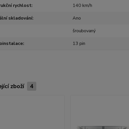
ukční rychlost
140 km/h
ální skladování
Ano
šroubovaný
oinstalace
13 pin
jící zboží
4