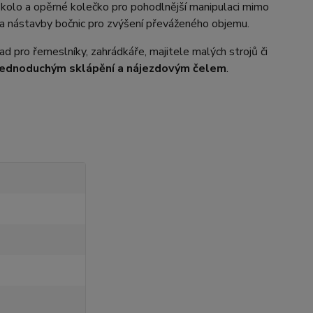
ní kolo a opěrné kolečko pro pohodlnější manipulaci mimo
u a nástavby bočnic pro zvýšení převáženého objemu.
ad pro řemeslníky, zahrádkáře, majitele malých strojů či
s jednoduchým sklápění a nájezdovým čelem
.