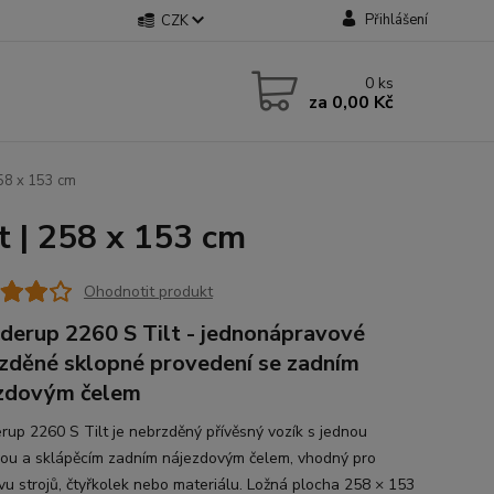
Přihlášení
CZK
0
ks
za
0,00 Kč
258 x 153 cm
t | 258 x 153 cm
Ohodnotit produkt
derup 2260 S Tilt - jednonápravové
zděné sklopné provedení se zadním
zdovým čelem
rup 2260 S Tilt je nebrzděný přívěsný vozík s jednou
ou a sklápěcím zadním nájezdovým čelem, vhodný pro
vu strojů, čtyřkolek nebo materiálu. Ložná plocha 258 × 153