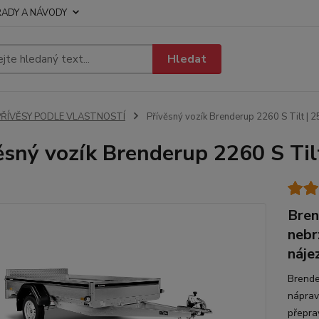
RADY A NÁVODY
Hledat
PŘÍVĚSY PODLE VLASTNOSTÍ
Přívěsný vozík Brenderup 2260 S Tilt | 
ěsný vozík Brenderup 2260 S Til
Bren
nebr
náje
Brende
náprav
přepra