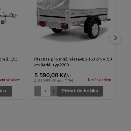
cm š. 153,
Plachta pro mříž.nástavbu 153 cm v. 50
Nás
cm šedá, typ2260
ty
5 590,00 Kč
14
/
ks
ení skladem
Není skladem
4 619,83 Kč
bez DPH
11
šíku
Přidat do košíku