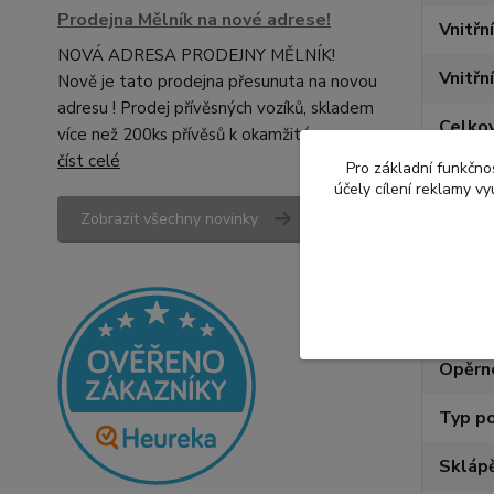
Prodejna Mělník na nové adrese!
Vnitřní
NOVÁ ADRESA PRODEJNY MĚLNÍK!
Vnitřn
Nově je tato prodejna přesunuta na novou
adresu ! Prodej přívěsných vozíků, skladem
Celkov
více než 200ks přívěsů k okamžitému ...
číst celé
Pro základní funkčnos
Celko
účely cílení reklamy v
Zobrazit všechny novinky
Brzdě
Počet
Pneum
Opěrn
Typ p
Skláp