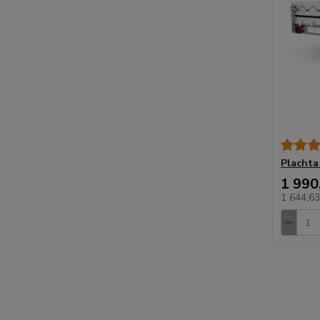
Plachta
1 990
1 644,6