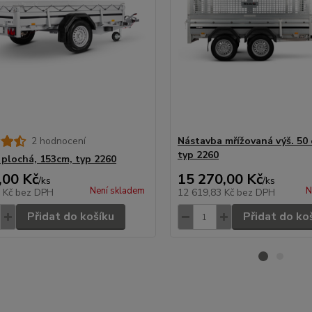
2 hodnocení
Nástavba mřížovaná výš. 50 
typ 2260
 plochá, 153cm, typ 2260
,00 Kč
15 270,00 Kč
/
ks
/
ks
Není skladem
N
3 Kč
bez DPH
12 619,83 Kč
bez DPH
Přidat do košíku
Přidat do ko