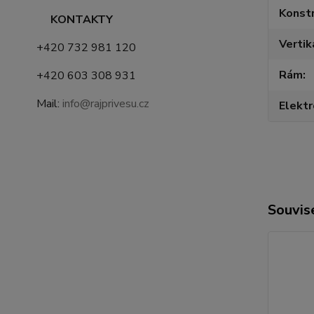
Konstr
KONTAKTY
Vertik
+420 732 981 120
Rám
+420 603 308 931
Mail:
info@rajprivesu.cz
Elektr
Souvise