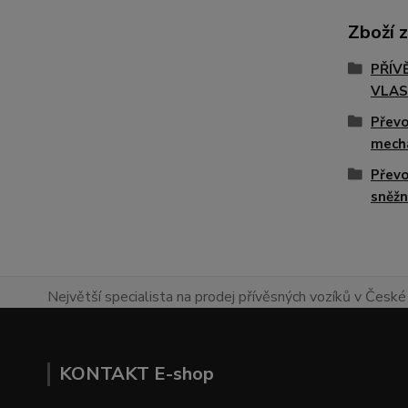
Zboží 
PŘÍV
VLAS
Převo
mech
Převo
sněžn
Největší specialista na prodej přívěsných vozíků v České 
KONTAKT E-shop