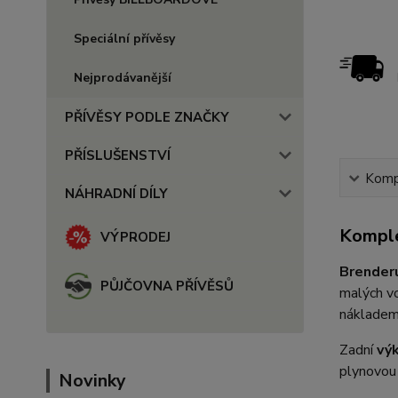
Speciální přívěsy
Nejprodávanější
PŘÍVĚSY PODLE ZNAČKY
PŘÍSLUŠENSTVÍ
Kompl
NÁHRADNÍ DÍLY
Komple
VÝPRODEJ
Brender
PŮJČOVNA PŘÍVĚSŮ
malých vo
nákladem,
Zadní
vý
plynovou 
Novinky