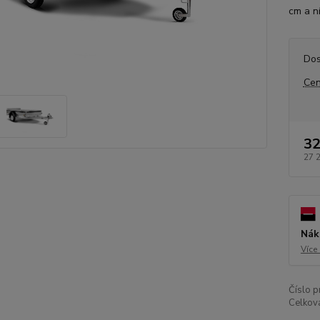
cm a n
Dos
Cen
32
27 
Nák
Více
Číslo p
Celkov