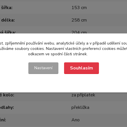
 šířka
153 cm
í délka
258 cm
á šířka
204 cm
t, zpříjemnění používání webu, analytické účely a v případě udělení so
vá délka
403 cm
yužíváme soubory cookies. Nastavení vlastních preferencí cookies můžet
odkazem ve spodní části stránek.
ný
Ne
Souhlasím
Nastavení
 náprav
1
atiky
145/80R13
é kolo
za příplatek
odlahy
překližka
ění
Ano