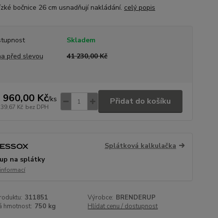
ízké bočnice 26 cm usnadňují nakládání.
celý popis
tupnost
Skladem
a před slevou
41 230,00 Kč
 960,00 Kč
/
ks
Přidat do košíku
239,67 Kč
bez DPH
Splátková kalkulačka
up na splátky
 informací
roduktu:
311851
Výrobce:
BRENDERUP
á hmotnost:
750 kg
Hlídat cenu / dostupnost