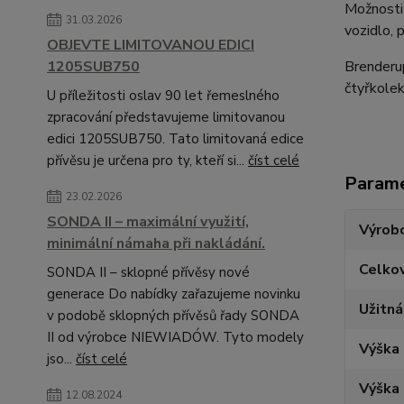
Možnosti 
31.03.2026
vozidlo, 
OBJEVTE LIMITOVANOU EDICI
1205SUB750
Brenderup
čtyřkolek
U příležitosti oslav 90 let řemeslného
zpracování představujeme limitovanou
edici 1205SUB750. Tato limitovaná edice
přívěsu je určena pro ty, kteří si...
číst celé
Param
23.02.2026
SONDA II – maximální využití,
Výrob
minimální námaha při nakládání.
Celko
SONDA II – sklopné přívěsy nové
generace Do nabídky zařazujeme novinku
Užitn
v podobě sklopných přívěsů řady SONDA
II od výrobce NIEWIADÓW. Tyto modely
Výška 
jso...
číst celé
Výška 
12.08.2024