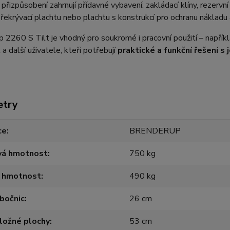
přizpůsobení zahrnují přídavné vybavení: zakládací klíny, rezerv
překrývací plachtu nebo plachtu s konstrukcí pro ochranu náklad
 2260 S Tilt je vhodný pro soukromé i pracovní použití – napříkl
 a další uživatele, kteří potřebují
praktické a funkční řešení 
etry
ce
BRENDERUP
vá hmotnost
750 kg
á hmotnost
490 kg
bočnic
26 cm
ložné plochy
53 cm