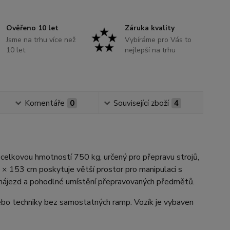
Ověřeno 10 let
Záruka kvality
Jsme na trhu více než
Vybíráme pro Vás to
10 let
nejlepší na trhu
Komentáře
0
Související zboží
4
 celkovou hmotností 750 kg, určený pro přepravu strojů,
 × 153 cm poskytuje větší prostor pro manipulaci s
ý nájezd a pohodlné umístění přepravovaných předmětů.
nebo techniky bez samostatných ramp. Vozík je vybaven