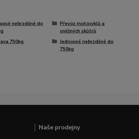
oosé nebrzděné do
Převoz motocyklů a
kg
sněžných skůtrů
ava 750kg
Jednoosé nebrzděné do
750kg
Naše prodejny