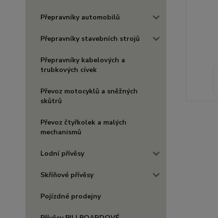
Přepravníky automobilů
Přepravníky stavebních strojů
Přepravníky kabelových a
trubkových cívek
Převoz motocyklů a sněžných
skůtrů
Převoz čtyřkolek a malých
mechanismů
Lodní přívěsy
Skříňové přívěsy
Pojízdné prodejny
Přívěsy BILLBOARDOVÉ